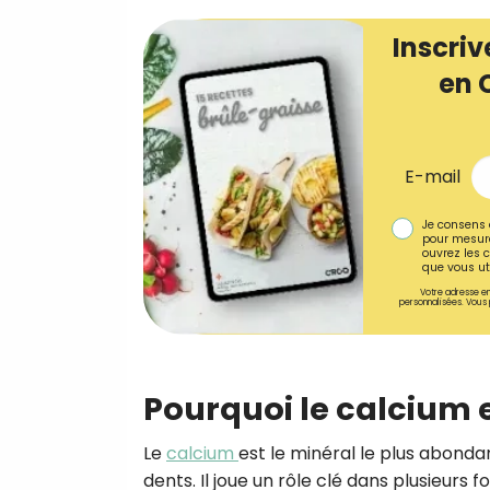
Inscriv
en 
E-mail
Je consens 
pour mesure
ouvrez les c
que vous uti
Votre adresse em
personnalisées. Vous 
Pourquoi le calcium e
Le
calcium
est le minéral le plus abonda
dents. Il joue un rôle clé dans plusieurs fo