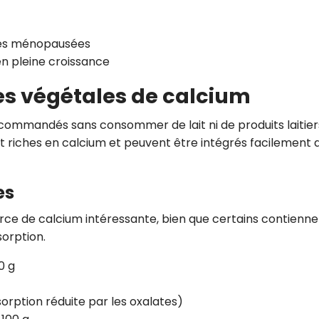
mes ménopausées
en pleine croissance
es végétales de calcium
recommandés sans consommer de lait ni de produits laitier
nt riches en calcium et peuvent être intégrés facilement 
es
ource de calcium intéressante, bien que certains contienn
sorption.
0 g
orption réduite par les oxalates)