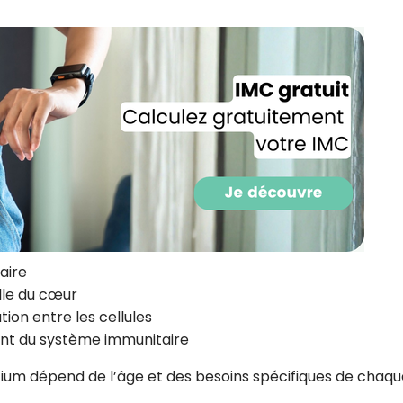
CROQ.
Je consens à ce que la société Digi
Prisma Players analyse le taux d'ou
des courriels pour mesurer et optim
performances des campagnes. No
pourrons savoir si vous ouvrez les co
l'heure à laquelle vous le faites ains
des informations sur le terminal qu
utilisez. Pour en savoir plus sur ces 
voir notre
politique de confidentialit
Je reçois mon cadeau !
aire
lle du cœur
on entre les cellules
Votre adresse email sera utilisée par Digital Prisma Playe
envoyer votre newsletter contenant des offres commercial
nt du système immunitaire
personnalisées. Vous pourrez vous désinscrire en utilisan
désabonnement intégré dans la newsletter. Pour en savoi
exercer vos droits, prenez connaissance de notre
Charte 
Confidentialité
.
um dépend de l’âge et des besoins spécifiques de chaqu