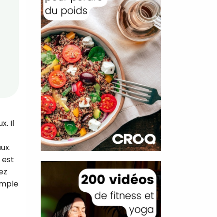
. Il
ux.
 est
ez
emple