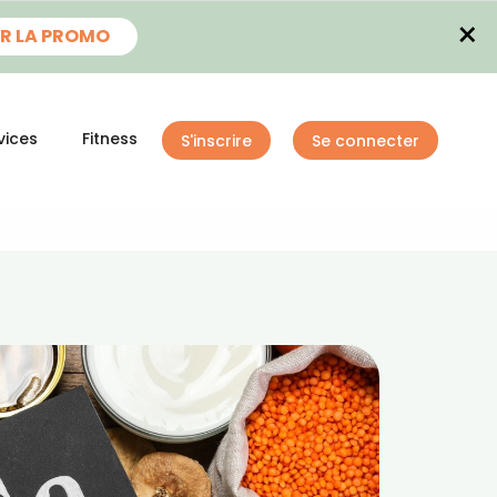
×
R LA PROMO
vices
Fitness
S'inscrire
Se connecter