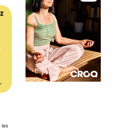
z
er
×
t 180
 CROQ
 les
nnelle de