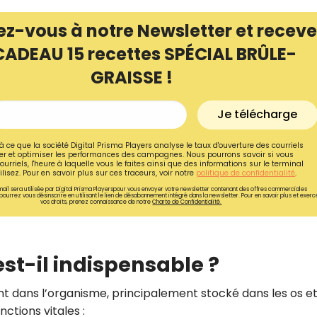
ez-vous à notre Newsletter et receve
CADEAU 15 recettes SPÉCIAL BRÛLE-
GRAISSE !
Je télécharge
à ce que la société Digital Prisma Players analyse le taux d'ouverture des courriels
r et optimiser les performances des campagnes. Nous pourrons savoir si vous
ourriels, l'heure à laquelle vous le faites ainsi que des informations sur le terminal
lisez. Pour en savoir plus sur ces traceurs, voir notre
politique de confidentialité
.
ail sera utilisée par Digital Prisma Playerspour vous envoyer votre newsletter contenant des offres commerciales
pourrez vous désinscrire en utilisant le lien de désabonnement intégré dans la newsletter. Pour en savoir plus et exerc
vos droits, prenez connaissance de notre
Charte de Confidentialité.
Recevez gratuitemen
recettes inédites de
st-il indispensable ?
!
nt dans l’organisme, principalement stocké dans les os et
nctions vitales :
Ainsi que la newsletter promotio