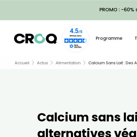
PROMO : -60% s
Programme
T
Accueil
Actus
Alimentation
Calcium Sans Lait : Des 
Calcium sans lai
alternatives vég