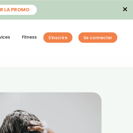
×
R LA PROMO
vices
Fitness
S'inscrire
Se connecter