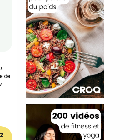
es
te de
e
z