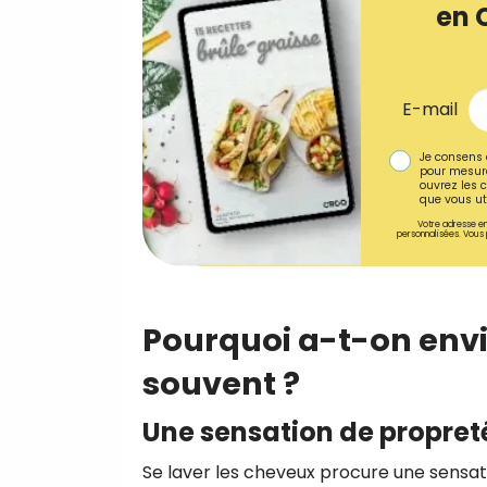
en 
E-mail
Je consens 
pour mesure
ouvrez les c
que vous uti
Votre adresse em
personnalisées. Vous 
Pourquoi a-t-on envi
souvent ?
Une sensation de propret
Se laver les cheveux procure une sensat