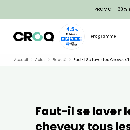
PROMO : -60% s
Programme
T
Accueil
Actus
Beauté
Faut-Il Se Laver Les Cheveux T
Faut-il se laver l
cheveux tous les