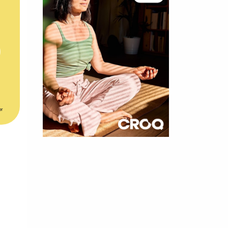
er
×
t 180
 CROQ
nnelle de