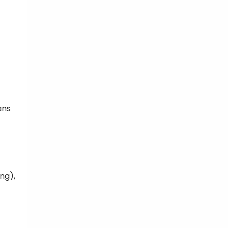
ans
ng),