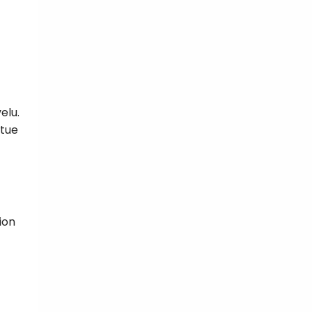
elu.
ntue
ion