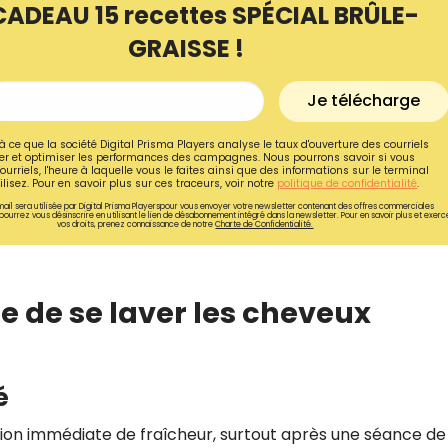
CADEAU 15 recettes SPÉCIAL BRÛLE-
GRAISSE !
Je télécharge
à ce que la société Digital Prisma Players analyse le taux d'ouverture des courriels
r et optimiser les performances des campagnes. Nous pourrons savoir si vous
ourriels, l'heure à laquelle vous le faites ainsi que des informations sur le terminal
lisez. Pour en savoir plus sur ces traceurs, voir notre
politique de confidentialité
.
ail sera utilisée par Digital Prisma Playerspour vous envoyer votre newsletter contenant des offres commerciales
pourrez vous désinscrire en utilisant le lien de désabonnement intégré dans la newsletter. Pour en savoir plus et exerc
vos droits, prenez connaissance de notre
Charte de Confidentialité.
e de se laver les cheveux
Recevez gratuitemen
recettes inédites de
é
!
ion immédiate de fraîcheur, surtout après une séance de
Ainsi que la newsletter promotio