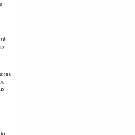
s.
r
ré.
es
sites
s,
ux
 la