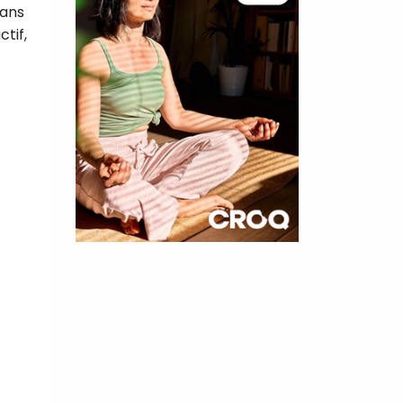
dans
tif,
×
t 180
 CROQ
nnelle de