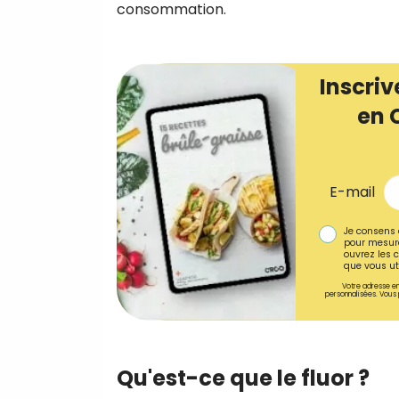
consommation.
Inscriv
en 
E-mail
Je consens 
pour mesure
ouvrez les c
que vous uti
Votre adresse em
personnalisées. Vous 
Qu'est-ce que le fluor ?