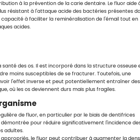
ribution à la prévention de la carie dentaire. Le fluor aide 
CROQ.
lus résistant à l'attaque acide des bactéries présentes da
apacité à faciliter la reminéralisation de l'émail tout en
aques acides.
Je consens à ce que la société Digi
Prisma Players analyse le taux d'ou
des courriels pour mesurer et optim
performances des campagnes. No
pourrons savoir si vous ouvrez les co
l'heure à laquelle vous le faites ains
 santé des os. Il est incorporé dans la structure osseuse 
des informations sur le terminal qu
ndre moins susceptibles de se fracturer. Toutefois, une
utilisez. Pour en savoir plus sur ces 
voir notre
politique de confidentialit
oir l'effet inverse et peut potentiellement entraîner des
, où les os deviennent durs mais plus fragiles.
Je reçois mon cadeau !
'Organisme
Votre adresse email sera utilisée par Digital Prisma Playe
envoyer votre newsletter contenant des offres commercial
régulière de fluor, en particulier par le biais de dentifrices
personnalisées. Vous pourrez vous désinscrire en utilisan
désabonnement intégré dans la newsletter. Pour en savoi
é démontrée pour réduire significativement l'incidence de
exercer vos droits, prenez connaissance de notre
Charte 
Confidentialité
.
s adultes.
x appropriés, le fluor peut contribuer à augmenter la dens