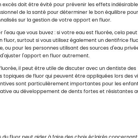
cès doit être évité pour prévenir les effets indésirable
sionnel de la santé pour déterminer le bon équilibre pou
alisés sur la gestion de votre apport en fluor.
l'eau que vous buvez : si votre eau est fluorée, cela peut
 fluor, surtout si vous utilisez également un dentifrice fluo
ée, ou pour les personnes utilisant des sources d'eau privé
d'ajuster l'apport en fluor autrement.
fluorée, il peut être utile de discuter avec un dentiste des
 topiques de fluor qui peuvent être appliquées lors des vi
ntives sont particulièrement importantes pour les enfant
icative au développement de dents fortes et résistantes a
its du fluor peut aider à faire des choix éclairés concernant