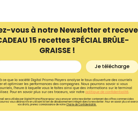
ez-vous à notre Newsletter et receve
CADEAU 15 recettes SPÉCIAL BRÛLE-
GRAISSE !
Je télécharge
à ce que la société Digital Prisma Players analyse le taux d'ouverture des courriels
r et optimiser les performances des campagnes. Nous pourrons savoir si vous
ourriels, l'heure à laquelle vous le faites ainsi que des informations sur le terminal
lisez. Pour en savoir plus sur ces traceurs, voir notre
politique de confidentialité
.
ail sera utilisée par Digital Prisma Playerspour vous envoyer votre newsletter contenant des offres commerciales
pourrez vous désinscrire en utilisant le lien de désabonnement intégré dans la newsletter. Pour en savoir plus et exerc
vos droits, prenez connaissance de notre
Charte de Confidentialité.