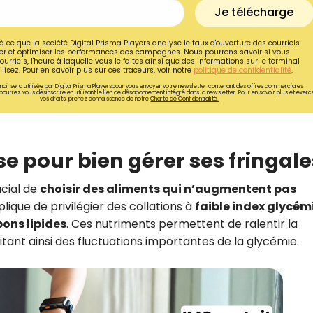
Je télécharge
à ce que la société Digital Prisma Players analyse le taux d'ouverture des courriels
r et optimiser les performances des campagnes. Nous pourrons savoir si vous
ourriels, l'heure à laquelle vous le faites ainsi que des informations sur le terminal
lisez. Pour en savoir plus sur ces traceurs, voir notre
politique de confidentialité
.
ail sera utilisée par Digital Prisma Playerspour vous envoyer votre newsletter contenant des offres commerciales
pourrez vous désinscrire en utilisant le lien de désabonnement intégré dans la newsletter. Pour en savoir plus et exerc
vos droits, prenez connaissance de notre
Charte de Confidentialité.
ase pour bien gérer ses fringale
ucial de
choisir des aliments qui n’augmentent pas
plique de privilégier des collations à
faible index glycé
bons lipides
. Ces nutriments permettent de ralentir la
Recevez gratuitemen
vitant ainsi des fluctuations importantes de la glycémie.
de nos meilleures re
spécial diabète !
Ainsi que la newsletter promotio