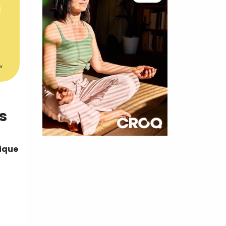
er
s
×
mique
t 10
cettes
nnelle de