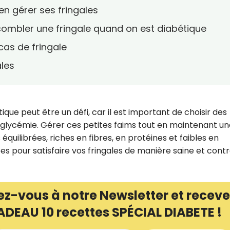
ien gérer ses fringales
 combler une fringale quand on est diabétique
 cas de fringale
ales
tique peut être un défi, car il est important de choisir des
e glycémie. Gérer ces petites faims tout en maintenant u
équilibrées, riches en fibres, en protéines et faibles en
dées pour satisfaire vos fringales de manière saine et contr
ez-vous à notre Newsletter et receve
ADEAU 10 recettes SPÉCIAL DIABETE !