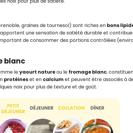
 noix pour plus de satiété.
renoble, graines de tournesol) sont riches en
bons lipid
 apportent une sensation de satiété durable et contribue
st important de consommer des portions contrôlées (envir
e blanc
 comme le
yaourt nature
ou le
fromage blanc
, constitue
en
protéines
et en
calcium
et peuvent être associés à d
elques noix pour plus de texture et de goût.