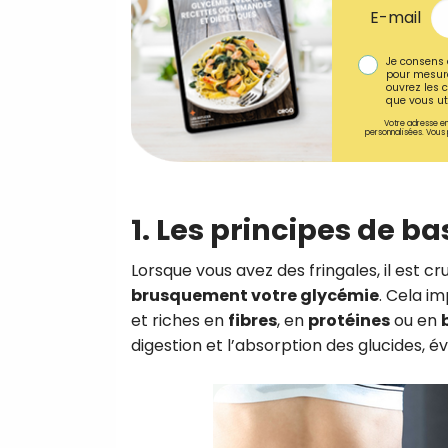
E-mail
Je consens 
pour mesure
ouvrez les c
que vous uti
Votre adresse em
personnalisées. Vous 
1. Les principes de b
Lorsque vous avez des fringales, il est cr
brusquement votre glycémie
. Cela im
et riches en
fibres
, en
protéines
ou en
digestion et l’absorption des glucides, é