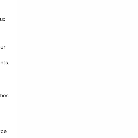
eux
eur
nts.
ches
rce