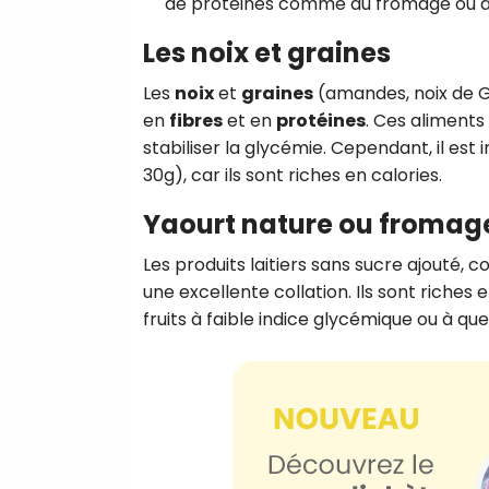
de protéines comme du fromage ou des
Les noix et graines
Les
noix
et
graines
(amandes, noix de G
en
fibres
et en
protéines
. Ces aliments
stabiliser la glycémie. Cependant, il e
30g), car ils sont riches en calories.
Yaourt nature ou fromag
Les produits laitiers sans sucre ajouté,
une excellente collation. Ils sont riches 
fruits à faible indice glycémique ou à qu