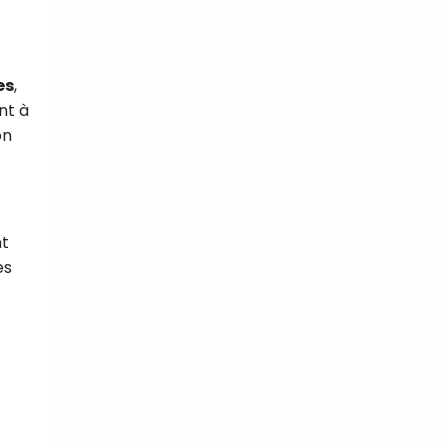
es
,
nt à
on
nt
es