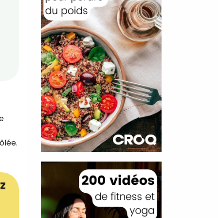
ne
ôlée.
z