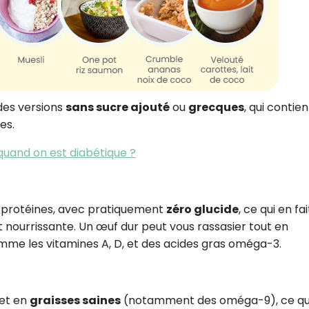
 des versions
sans sucre ajouté
ou
grecques
, qui contie
es.
and on est diabétique ?
 protéines, avec pratiquement
zéro glucide
, ce qui en fa
et nourrissante. Un œuf dur peut vous rassasier tout en
mme les vitamines A, D, et des acides gras oméga-3.
et en
graisses saines
(notamment des oméga-9), ce qu