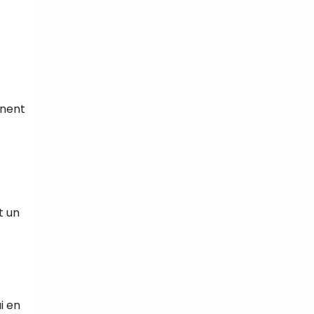
nnent
it un
i en