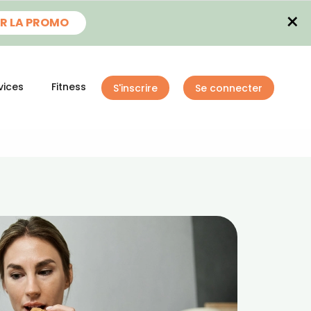
×
R LA PROMO
vices
Fitness
S'inscrire
Se connecter