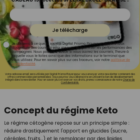
Je télécharge
Je consens à ce que la société Digital Prisma Players analyse le taux
d'ouverture des courriels pour mesurer et optimiser les performances des
campagnes. Nous pourrons savoir si vous ouvrez les courriels, l'heure à
laquelle vous le faites ainsi que des informations sur le terminal que
vous utilisez. Pour en savoir plus sur ces traceurs, voir notre
politique de
confidentialité
.
Votre adresse email sera utilisée par Digital Prisma Playerspour vous envoyer votre newsletter contenant des
offres commerciales personnalisées. Vous pourrez vous désinscrire en utilisant le lien de désabonnement
intégré dans la newsletter. Pour en savoir plus et exercer vos droits, prenez connaissance de notre
Charte de
Confidentialité.
Concept du régime Keto
Le régime cétogène repose sur un principe simple :
réduire drastiquement l'apport en glucides (sucre,
céréales, fruits...) et le remplacer par des lipides