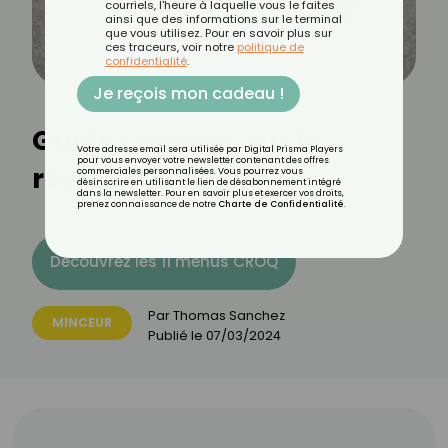
courriels, l'heure à laquelle vous le faites
ainsi que des informations sur le terminal
que vous utilisez. Pour en savoir plus sur
ces traceurs, voir notre
politique de
confidentialité
.
Je reçois mon cadeau !
Guide complet sur le
Votre adresse email sera utilisée par Digital Prisma Players
pour vous envoyer votre newsletter contenant des offres
régime KETO
commerciales personnalisées. Vous pourrez vous
désinscrire en utilisant le lien de désabonnement intégré
dans la newsletter. Pour en savoir plus et exercer vos droits,
prenez connaissance de notre
Charte de Confidentialité
.
Découvrez les 11 menus CROQ
Par
Thomas Sanchez
MINCEUR
Publié le
07/03/2024