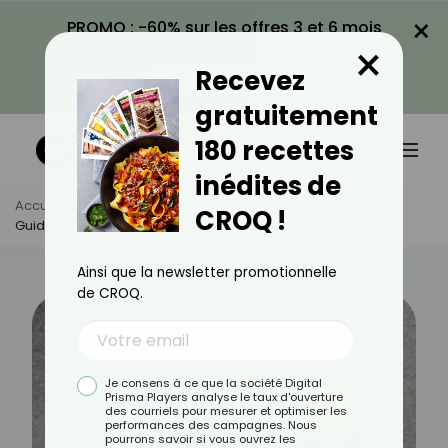
×
PROMO : -60% sur les offres 3 et 6 mois
×
avec le code CROQ60
Recevez
VOIR LA PROMO
gratuitement
180 recettes
inédites de
Accueil
Actus
Minceur
CROQ !
Guide Complet Sur Le Régime KETO
Ainsi que la newsletter promotionnelle
de CROQ.
Je consens à ce que la société Digital
Prisma Players analyse le taux d'ouverture
des courriels pour mesurer et optimiser les
performances des campagnes. Nous
pourrons savoir si vous ouvrez les