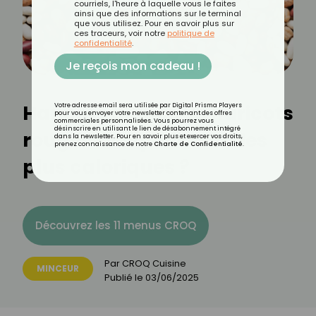
courriels, l'heure à laquelle vous le faites
ainsi que des informations sur le terminal
que vous utilisez. Pour en savoir plus sur
ces traceurs, voir notre
politique de
confidentialité
.
Je reçois mon cadeau !
Haricots blancs vs haricots
Votre adresse email sera utilisée par Digital Prisma Players
pour vous envoyer votre newsletter contenant des offres
commerciales personnalisées. Vous pourrez vous
désinscrire en utilisant le lien de désabonnement intégré
rouges : lesquels sont les
dans la newsletter. Pour en savoir plus et exercer vos droits,
prenez connaissance de notre
Charte de Confidentialité
.
plus caloriques ?
Découvrez les 11 menus CROQ
Par
CROQ Cuisine
MINCEUR
Publié le
03/06/2025