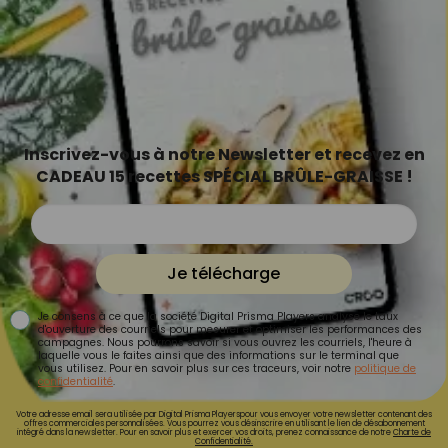
Inscrivez-vous à notre Newsletter et recevez en
CADEAU 15 recettes SPÉCIAL BRÛLE-GRAISSE !
Je télécharge
Je consens à ce que la société Digital Prisma Players analyse le taux
d'ouverture des courriels pour mesurer et optimiser les performances des
campagnes. Nous pourrons savoir si vous ouvrez les courriels, l'heure à
laquelle vous le faites ainsi que des informations sur le terminal que
vous utilisez. Pour en savoir plus sur ces traceurs, voir notre
politique de
confidentialité
.
Votre adresse email sera utilisée par Digital Prisma Playerspour vous envoyer votre newsletter contenant des
offres commerciales personnalisées. Vous pourrez vous désinscrire en utilisant le lien de désabonnement
intégré dans la newsletter. Pour en savoir plus et exercer vos droits, prenez connaissance de notre
Charte de
Confidentialité.