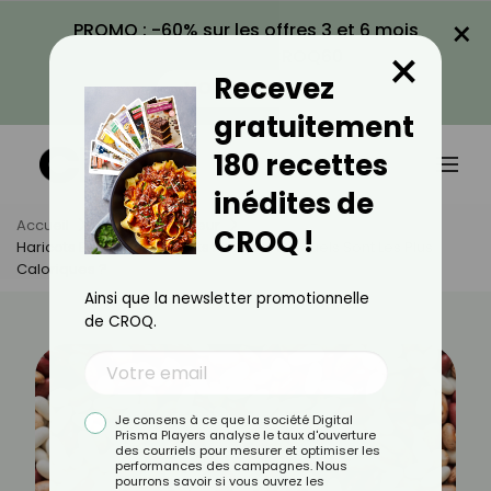
×
PROMO : -60% sur les offres 3 et 6 mois
×
avec le code CROQ60
Recevez
VOIR LA PROMO
gratuitement
180 recettes
inédites de
Accueil
Actus
Minceur
CROQ !
Haricots Blancs Vs Haricots Rouges : Lesquels Sont Les Plus
Caloriques ?
Ainsi que la newsletter promotionnelle
de CROQ.
Je consens à ce que la société Digital
Prisma Players analyse le taux d'ouverture
des courriels pour mesurer et optimiser les
performances des campagnes. Nous
pourrons savoir si vous ouvrez les