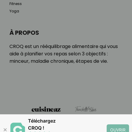
Fitness
Yoga
À PROPOS
CROQ est un rééquilibrage alimentaire qui vous
aide à planifier vos repas selon 3 objectifs :
minceur, maladie chronique, étapes de vie.
Téléchargez
CROQ !
✕
OUVRIR