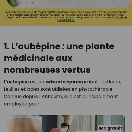
confidentialité
.
Votre adresse email sera utilisée par Digital Prisma Playerspour vous envoyer votre newsletter contenant des
offres commerciales personnalisées. Vous pourrez vous désinscrire en utilisant le lien de désabonnement
intégré dans la newsletter. Pour en savoir plus et exercer vos droits, prenez connaissance de notre
Charte de
Confidentialité.
1. L’aubépine : une plante
médicinale aux
nombreuses vertus
L’aubépine est un
arbuste épineux
dont les fleurs,
feuilles et baies sont utilisées en phytothérapie.
Connue depuis l’Antiquité, elle est principalement
employée pour :