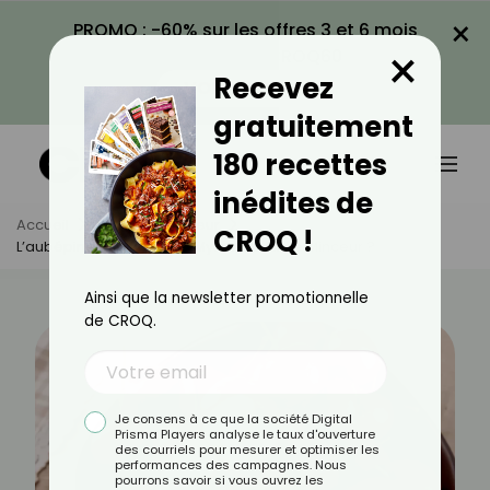
×
PROMO : -60% sur les offres 3 et 6 mois
×
avec le code CROQ60
Recevez
VOIR LA PROMO
gratuitement
180 recettes
inédites de
Accueil
Actus
Minceur
CROQ !
L’aubépine Pour Maigrir : Mythe Ou Alliée Minceur ?
Ainsi que la newsletter promotionnelle
de CROQ.
Je consens à ce que la société Digital
Prisma Players analyse le taux d'ouverture
des courriels pour mesurer et optimiser les
performances des campagnes. Nous
pourrons savoir si vous ouvrez les