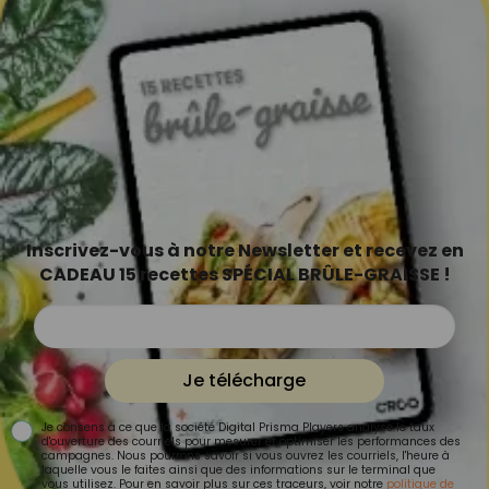
Inscrivez-vous à notre Newsletter et recevez en
CADEAU 15 recettes SPÉCIAL BRÛLE-GRAISSE !
Je télécharge
Je consens à ce que la société Digital Prisma Players analyse le taux
d'ouverture des courriels pour mesurer et optimiser les performances des
campagnes. Nous pourrons savoir si vous ouvrez les courriels, l'heure à
laquelle vous le faites ainsi que des informations sur le terminal que
vous utilisez. Pour en savoir plus sur ces traceurs, voir notre
politique de