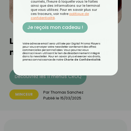
courriels, l'heure à laquelle vous le faites
ainsi que des informations sur le terminal
que vous utilisez. Pour en savoir plus sur
ces traceurs, voir notre
politique de
confidentialité
.
Je reçois mon cadeau !
L’aubépine pour maigrir :
Votre adresse email sera utilisée par Digital Prisma Players
pour vous envoyer votre newsletter contenant des offres
mythe ou alliée minceur ?
commerciales personnalisées. Vous pourrez vous
désinscrire en utilisant le lien de désabonnement intégré
dans la newsletter. Pour en savoir plus et exercer vos droits,
prenez connaissance de notre
Charte de Confidentialité
.
Découvrez les 11 menus CROQ
Par
Thomas Sanchez
MINCEUR
Publié le
15/03/2025