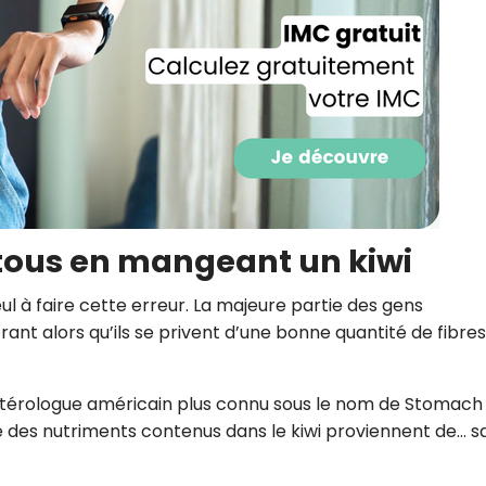
t tous en mangeant un kiwi
ul à faire cette erreur. La majeure partie des gens
rant alors qu’ils se privent d’une bonne quantité de fibres
Recevez gratuitemen
recettes inédites de
entérologue américain plus connu sous le nom de Stomac
!
ie des nutriments contenus dans le kiwi proviennent de… s
Ainsi que la newsletter promotio