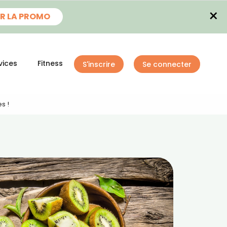
×
R LA PROMO
vices
Fitness
S'inscrire
Se connecter
s !