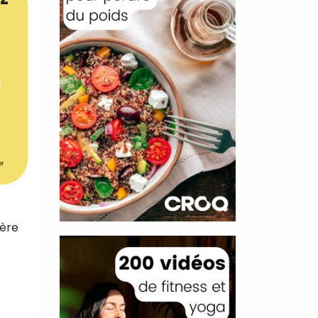
er
ière