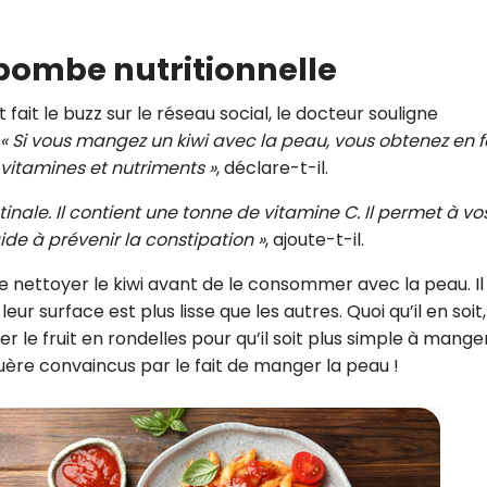
CROQ.
 bombe nutritionnelle
fait le buzz sur le réseau social, le docteur souligne
Je consens à ce que la société Digi
« Si vous mangez un kiwi avec la peau, vous obtenez en f
Prisma Players analyse le taux d'ou
des courriels pour mesurer et optim
 vitamines et nutriments »
, déclare-t-il.
performances des campagnes. No
pourrons savoir si vous ouvrez les co
stinale. Il contient une tonne de vitamine C. Il permet à vo
l'heure à laquelle vous le faites ains
de à prévenir la constipation »
, ajoute-t-il.
des informations sur le terminal qu
utilisez. Pour en savoir plus sur ces 
voir notre
politique de confidentialit
e nettoyer le kiwi avant de le consommer avec la peau. Il
eur surface est plus lisse que les autres. Quoi qu’il en soit
Je reçois mon cadeau !
 fruit en rondelles pour qu’il soit plus simple à mange
guère convaincus par le fait de manger la peau !
Votre adresse email sera utilisée par Digital Prisma Playe
envoyer votre newsletter contenant des offres commercial
personnalisées. Vous pourrez vous désinscrire en utilisan
désabonnement intégré dans la newsletter. Pour en savoi
exercer vos droits, prenez connaissance de notre
Charte 
Confidentialité
.