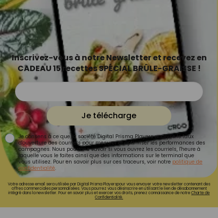
Inscrivez-vous à notre Newsletter et recevez en
CADEAU 15 recettes SPÉCIAL BRÛLE-GRAISSE !
Je télécharge
Je consens à ce que la société Digital Prisma Players analyse le taux
d'ouverture des courriels pour mesurer et optimiser les performances des
campagnes. Nous pourrons savoir si vous ouvrez les courriels, l'heure à
laquelle vous le faites ainsi que des informations sur le terminal que
vous utilisez. Pour en savoir plus sur ces traceurs, voir notre
politique de
confidentialité
.
Votre adresse email sera utilisée par Digital Prisma Playerspour vous envoyer votre newsletter contenant des
offres commerciales personnalisées. Vous pourrez vous désinscrire en utilisant le lien de désabonnement
intégré dans la newsletter. Pour en savoir plus et exercer vos droits, prenez connaissance de notre
Charte de
Confidentialité.