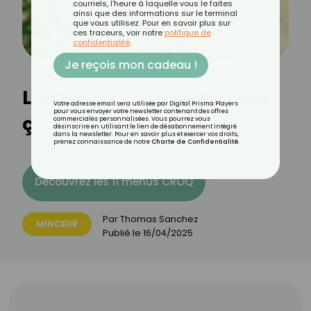
courriels, l'heure à laquelle vous le faites
ainsi que des informations sur le terminal
que vous utilisez. Pour en savoir plus sur
ces traceurs, voir notre
politique de
confidentialité
.
Je reçois mon cadeau !
L’ortosiphon pour maigrir,
Votre adresse email sera utilisée par Digital Prisma Players
pour vous envoyer votre newsletter contenant des offres
ça marche ?
commerciales personnalisées. Vous pourrez vous
désinscrire en utilisant le lien de désabonnement intégré
dans la newsletter. Pour en savoir plus et exercer vos droits,
prenez connaissance de notre
Charte de Confidentialité
.
Découvrez les 11 menus CROQ
Par
Thomas Sanchez
MINCEUR
Publié le
16/04/2025