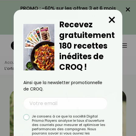
×
PROMO : -60% sur les offres 3 et 6 mois
×
avec le code CROQ60
Recevez
VOIR LA PROMO
gratuitement
180 recettes
inédites de
Accueil
Actus
Minceur
CROQ !
L’ortosiphon Pour Maigrir, Ça Marche ?
Ainsi que la newsletter promotionnelle
de CROQ.
Je consens à ce que la société Digital
Prisma Players analyse le taux d'ouverture
des courriels pour mesurer et optimiser les
performances des campagnes. Nous
pourrons savoir si vous ouvrez les