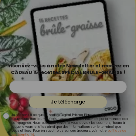
Inscrivez-vous à notre Newsletter et recevez en
CADEAU 15 recettes SPÉCIAL BRÛLE-GRAISSE !
Je télécharge
Je consens à ce que la société Digital Prisma Players analyse le taux
d'ouverture des courriels pour mesurer et optimiser les performances des
campagnes. Nous pourrons savoir si vous ouvrez les courriels, l'heure à
laquelle vous le faites ainsi que des informations sur le terminal que
vous utilisez. Pour en savoir plus sur ces traceurs, voir notre
politique de
confidentialité
.