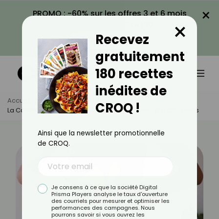
×
PROMO : -60% sur les offres 3 et 6 mois
×
avec le code CROQ60
Recevez
VOIR LA PROMO
gratuitement
180 recettes
inédites de
Accueil
Actus
Santé
CROQ !
La Candidose Digestive : Causes, Symptômes Et Traitements
Ainsi que la newsletter promotionnelle
de CROQ.
Je consens à ce que la société Digital
Prisma Players analyse le taux d'ouverture
des courriels pour mesurer et optimiser les
performances des campagnes. Nous
pourrons savoir si vous ouvrez les