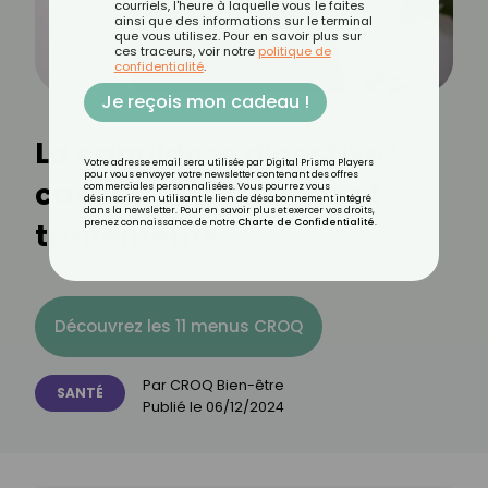
courriels, l'heure à laquelle vous le faites
ainsi que des informations sur le terminal
que vous utilisez. Pour en savoir plus sur
ces traceurs, voir notre
politique de
confidentialité
.
Je reçois mon cadeau !
La candidose digestive :
Votre adresse email sera utilisée par Digital Prisma Players
pour vous envoyer votre newsletter contenant des offres
causes, symptômes et
commerciales personnalisées. Vous pourrez vous
désinscrire en utilisant le lien de désabonnement intégré
dans la newsletter. Pour en savoir plus et exercer vos droits,
traitements
prenez connaissance de notre
Charte de Confidentialité
.
Découvrez les 11 menus CROQ
Par
CROQ Bien-être
SANTÉ
Publié le
06/12/2024