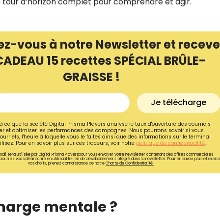
 un tour d’horizon complet pour comprendre et agir.
ez-vous à notre Newsletter et receve
CADEAU 15 recettes SPÉCIAL BRÛLE-
GRAISSE !
Je télécharge
à ce que la société Digital Prisma Players analyse le taux d'ouverture des courriels
r et optimiser les performances des campagnes. Nous pourrons savoir si vous
ourriels, l'heure à laquelle vous le faites ainsi que des informations sur le terminal
lisez. Pour en savoir plus sur ces traceurs, voir notre
politique de confidentialité
.
ail sera utilisée par Digital Prisma Playerspour vous envoyer votre newsletter contenant des offres commerciales
Recevez gratuitemen
pourrez vous désinscrire en utilisant le lien de désabonnement intégré dans la newsletter. Pour en savoir plus et exerc
vos droits, prenez connaissance de notre
Charte de Confidentialité.
recettes inédites de
!
charge mentale ?
Ainsi que la newsletter promotio