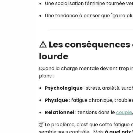
Une socialisation féminine tournée vers 
Une tendance à penser que "ça ira plus
⚠️ Les conséquences
lourde
Quand la charge mentale devient trop im
plans :
Psychologique
: stress, anxiété, surch
Physique
: fatigue chronique, troubl
Relationnel
: tensions dans le
couple
🤯 Le problème, c’est que cette fatigue 
semble sous contrôle… Mais
à quel prix 