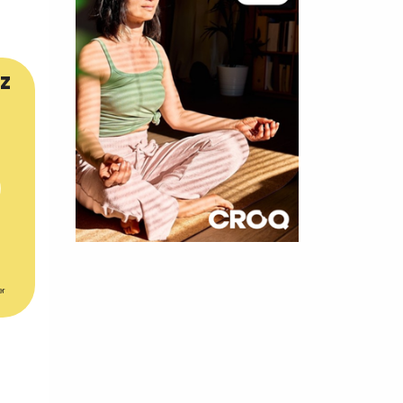
z
×
t 180
er
 CROQ
nnelle de