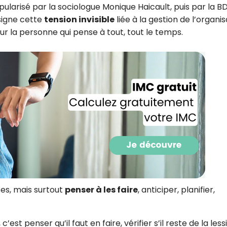
larisé par la sociologue Monique Haicault, puis par la B
CROQ.
ésigne cette
tension invisible
liée à la gestion de l’organis
ur la personne qui pense à tout, tout le temps.
Je consens à ce que la société Digi
Prisma Players analyse le taux d'ou
des courriels pour mesurer et optim
performances des campagnes. No
pourrons savoir si vous ouvrez les co
l'heure à laquelle vous le faites ains
des informations sur le terminal qu
utilisez. Pour en savoir plus sur ces 
voir notre
politique de confidentialit
Je reçois mon cadeau !
Votre adresse email sera utilisée par Digital Prisma Playe
envoyer votre newsletter contenant des offres commercial
ses, mais surtout
penser à les faire
, anticiper, planifier,
personnalisées. Vous pourrez vous désinscrire en utilisan
désabonnement intégré dans la newsletter. Pour en savoi
exercer vos droits, prenez connaissance de notre
Charte 
Confidentialité
.
c’est penser qu’il faut en faire, vérifier s’il reste de la less