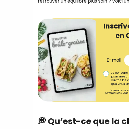
retrouver un équilibre plus sain ? Voici
Inscriv
en 
E-mail
Je consens 
pour mesure
ouvrez les c
que vous uti
Votre adresse em
personnalisées. Vous 
💭 Qu’est-ce que la 