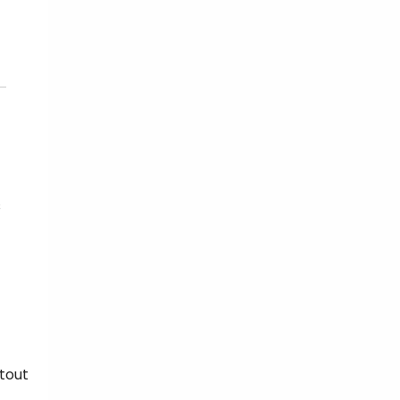
s
 tout