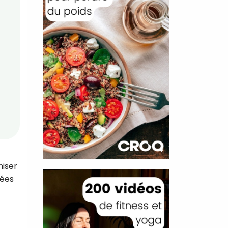
niser
sées