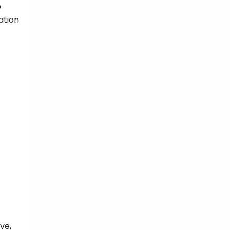
D
ation
tal
verture
iser les
us
urriels,
i que
e vous
traceurs,
é
.
rs pour vous
es
t le lien de
r plus et
de
ive,