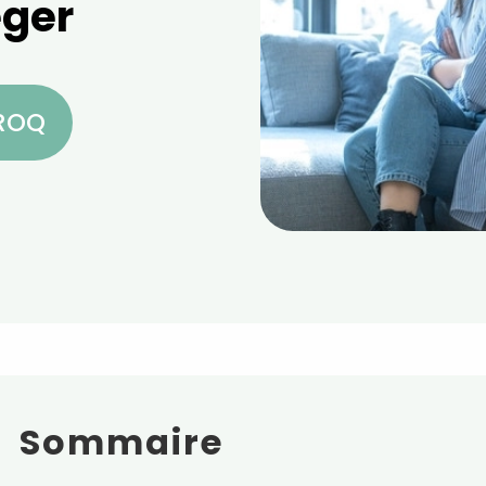
éger
CROQ
Sommaire