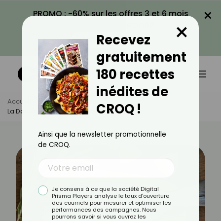
×
PROMO : -60% sur les offres 3 et 6 mois
×
avec le code CROQ60
Recevez
VOIR LA PROMO
gratuitement
180 recettes
inédites de
Accueil
Actus
Minceur
CROQ !
La Daurade Est-Elle Calorique ?
Ainsi que la newsletter promotionnelle
de CROQ.
Je consens à ce que la société Digital
Prisma Players analyse le taux d'ouverture
des courriels pour mesurer et optimiser les
performances des campagnes. Nous
pourrons savoir si vous ouvrez les