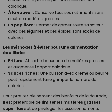
d’huile d’olive pour un plat savoureux et peu
calorique.
À la vapeur
: Conserve tous ses nutriments sans
ajout de matières grasses.
En papillote
: Permet de garder toute sa saveur
avec des légumes et des épices, sans excès de
calories.
Les méthodes à éviter pour une alimentation
équilibrée
Friture
: Absorbe beaucoup de matières grasses
et augmente l’apport calorique.
Sauces riches
: Une cuisson avec crème ou beurre
peut rapidement faire grimper le nombre de
calories.
Pour profiter pleinement des bienfaits de la daurade,
il est préférable de
limiter les matières grasses
superflues
et de privilégier les assaisonnements