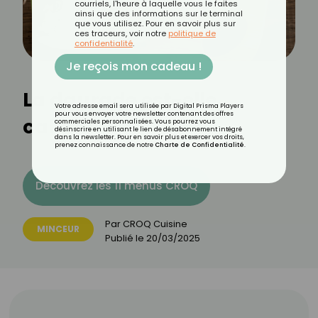
courriels, l'heure à laquelle vous le faites
ainsi que des informations sur le terminal
que vous utilisez. Pour en savoir plus sur
ces traceurs, voir notre
politique de
confidentialité
.
Je reçois mon cadeau !
La daurade est-elle
Votre adresse email sera utilisée par Digital Prisma Players
pour vous envoyer votre newsletter contenant des offres
calorique ?
commerciales personnalisées. Vous pourrez vous
désinscrire en utilisant le lien de désabonnement intégré
dans la newsletter. Pour en savoir plus et exercer vos droits,
prenez connaissance de notre
Charte de Confidentialité
.
Découvrez les 11 menus CROQ
Par
CROQ Cuisine
MINCEUR
Publié le
20/03/2025