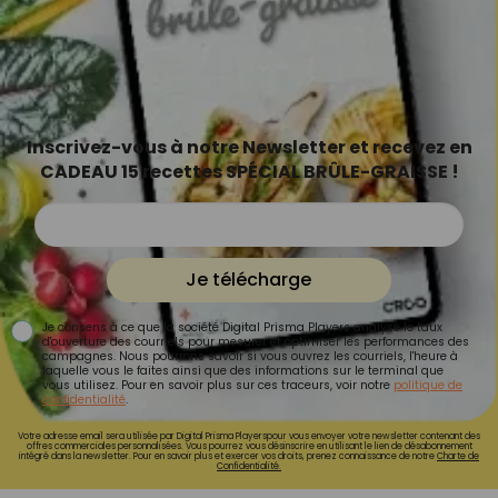
Inscrivez-vous à notre Newsletter et recevez en
CADEAU 15 recettes SPÉCIAL BRÛLE-GRAISSE !
Je télécharge
Je consens à ce que la société Digital Prisma Players analyse le taux
d'ouverture des courriels pour mesurer et optimiser les performances des
campagnes. Nous pourrons savoir si vous ouvrez les courriels, l'heure à
laquelle vous le faites ainsi que des informations sur le terminal que
vous utilisez. Pour en savoir plus sur ces traceurs, voir notre
politique de
confidentialité
.
Votre adresse email sera utilisée par Digital Prisma Playerspour vous envoyer votre newsletter contenant des
offres commerciales personnalisées. Vous pourrez vous désinscrire en utilisant le lien de désabonnement
intégré dans la newsletter. Pour en savoir plus et exercer vos droits, prenez connaissance de notre
Charte de
Confidentialité.