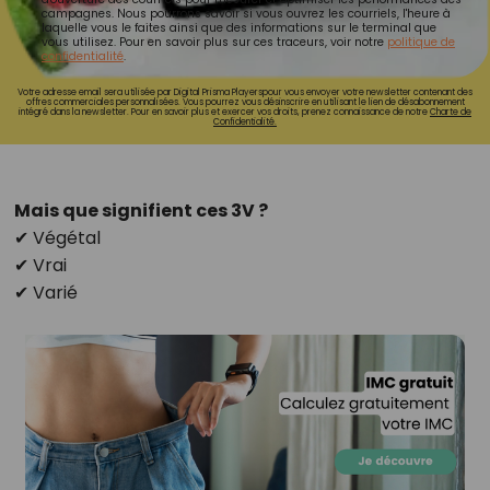
campagnes. Nous pourrons savoir si vous ouvrez les courriels, l'heure à
laquelle vous le faites ainsi que des informations sur le terminal que
vous utilisez. Pour en savoir plus sur ces traceurs, voir notre
politique de
confidentialité
.
Votre adresse email sera utilisée par Digital Prisma Playerspour vous envoyer votre newsletter contenant des
offres commerciales personnalisées. Vous pourrez vous désinscrire en utilisant le lien de désabonnement
intégré dans la newsletter. Pour en savoir plus et exercer vos droits, prenez connaissance de notre
Charte de
Confidentialité.
Mais que signifient ces 3V ?
✔ Végétal
✔ Vrai
✔ Varié