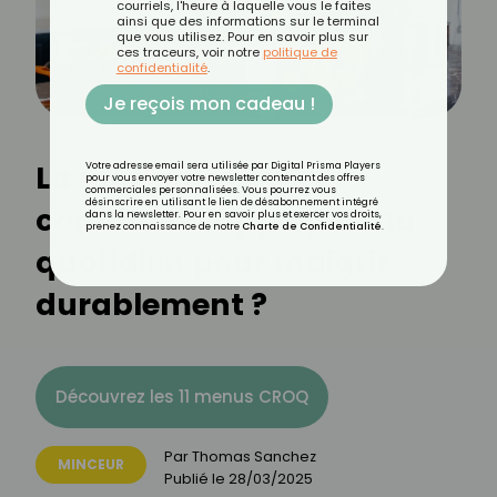
courriels, l'heure à laquelle vous le faites
ainsi que des informations sur le terminal
que vous utilisez. Pour en savoir plus sur
ces traceurs, voir notre
politique de
confidentialité
.
Je reçois mon cadeau !
La méthode des 3V :
Votre adresse email sera utilisée par Digital Prisma Players
pour vous envoyer votre newsletter contenant des offres
commerciales personnalisées. Vous pourrez vous
désinscrire en utilisant le lien de désabonnement intégré
comment l’appliquer au
dans la newsletter. Pour en savoir plus et exercer vos droits,
prenez connaissance de notre
Charte de Confidentialité
.
quotidien pour maigrir
durablement ?
Découvrez les 11 menus CROQ
Par
Thomas Sanchez
MINCEUR
Publié le
28/03/2025