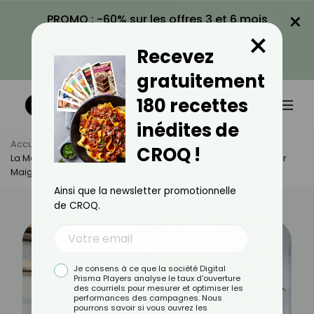
×
PROMO : -60% sur les offres 3 et 6 mois
×
avec le code CROQ60
Recevez
VOIR LA PROMO
gratuitement
180 recettes
inédites de
Accueil
Actus
Minceur
CROQ !
La Méthode Des 3V : Comment L’appliquer Au Quotidien Pour
Maigrir Durablement ?
Ainsi que la newsletter promotionnelle
de CROQ.
Je consens à ce que la société Digital
Prisma Players analyse le taux d'ouverture
des courriels pour mesurer et optimiser les
performances des campagnes. Nous
pourrons savoir si vous ouvrez les