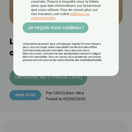
courriels, l'heure à laquelle vous le faites
ainsi que des informations sur le terminal
que vous utilisez. Pour en savoir plus sur
ces traceurs, voir notre
politique de
confidentialité
.
Je reçois mon cadeau !
La méthode Ikigai, c'est
Votre adresse email sera utilisée par Digital Prisma Players
pour vous envoyer votre newsletter contenant des offres
quoi ?
commerciales personnalisées. Vous pourrez vous
désinscrire en utilisant le lien de désabonnement intégré
dans la newsletter. Pour en savoir plus et exercer vos droits,
prenez connaissance de notre
Charte de Confidentialité
.
Découvrez les 11 menus CROQ
Par
CROQ Bien-être
BIEN-ÊTRE
Publié le
05/06/2025