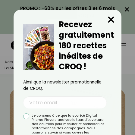
×
PROMO : -60% sur les offres 3 et 6 mois
×
avec le code CROQ60
Recevez
VOIR LA PROMO
gratuitement
180 recettes
inédites de
Accueil
Actus
Bien-Être
CROQ !
La Méthode Ikigai, C'est Quoi ?
Ainsi que la newsletter promotionnelle
de CROQ.
Je consens à ce que la société Digital
Prisma Players analyse le taux d'ouverture
des courriels pour mesurer et optimiser les
performances des campagnes. Nous
pourrons savoir si vous ouvrez les