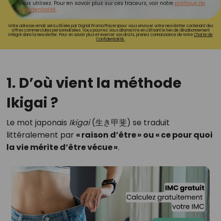
vous utilisez. Pour en savoir plus sur ces traceurs, voir notre
politique de
confidentialité
.
Votre adresse email sera utilisée par Digital Prisma Playerspour vous envoyer votre newsletter contenant des
offres commerciales personnalisées. Vous pourrez vous désinscrire en utilisant le lien de désabonnement
intégré dans la newsletter. Pour en savoir plus et exercer vos droits, prenez connaissance de notre
Charte de
Confidentialité.
1. D’où vient la méthode
Ikigai ?
Le mot japonais
Ikigai
(生き甲斐) se traduit
littéralement par
« raison d’être » ou « ce pour quoi
la vie mérite d’être vécue »
.