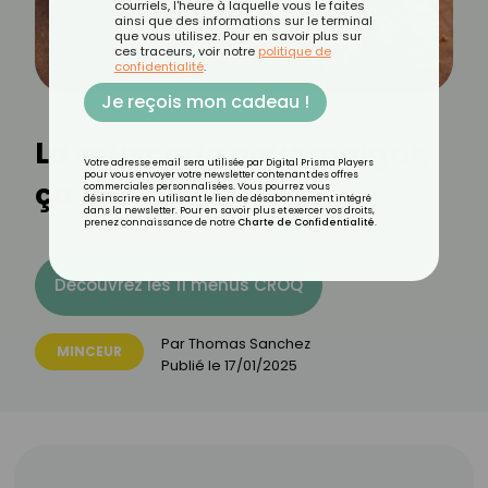
courriels, l'heure à laquelle vous le faites
ainsi que des informations sur le terminal
que vous utilisez. Pour en savoir plus sur
ces traceurs, voir notre
politique de
confidentialité
.
Je reçois mon cadeau !
La muscade pour maigrir,
Votre adresse email sera utilisée par Digital Prisma Players
pour vous envoyer votre newsletter contenant des offres
ça marche ?
commerciales personnalisées. Vous pourrez vous
désinscrire en utilisant le lien de désabonnement intégré
dans la newsletter. Pour en savoir plus et exercer vos droits,
prenez connaissance de notre
Charte de Confidentialité
.
Découvrez les 11 menus CROQ
Par
Thomas Sanchez
MINCEUR
Publié le
17/01/2025