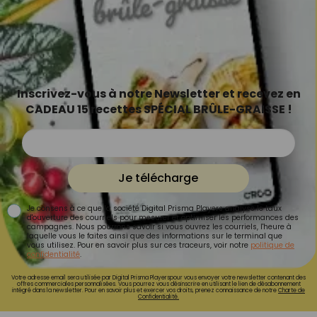
Inscrivez-vous à notre Newsletter et recevez en
CADEAU 15 recettes SPÉCIAL BRÛLE-GRAISSE !
Je télécharge
Je consens à ce que la société Digital Prisma Players analyse le taux
d'ouverture des courriels pour mesurer et optimiser les performances des
campagnes. Nous pourrons savoir si vous ouvrez les courriels, l'heure à
laquelle vous le faites ainsi que des informations sur le terminal que
vous utilisez. Pour en savoir plus sur ces traceurs, voir notre
politique de
confidentialité
.
Votre adresse email sera utilisée par Digital Prisma Playerspour vous envoyer votre newsletter contenant des
offres commerciales personnalisées. Vous pourrez vous désinscrire en utilisant le lien de désabonnement
intégré dans la newsletter. Pour en savoir plus et exercer vos droits, prenez connaissance de notre
Charte de
Confidentialité.