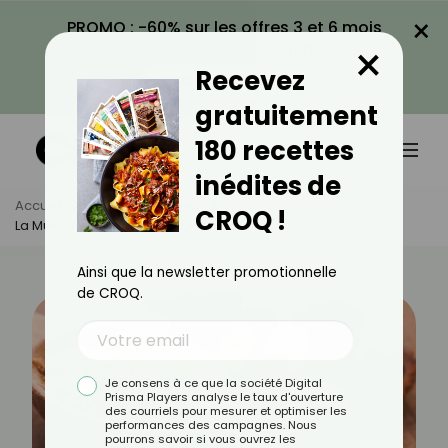
×
PROMO : -60% sur les offres 3 et 6 mois
×
avec le code CROQ60
Recevez
VOIR LA PROMO
gratuitement
180 recettes
inédites de
Accueil
Actus
Minceur
CROQ !
La Muscade Pour Maigrir, Ça Marche ?
Ainsi que la newsletter promotionnelle
de CROQ.
Je consens à ce que la société Digital
Prisma Players analyse le taux d'ouverture
des courriels pour mesurer et optimiser les
performances des campagnes. Nous
pourrons savoir si vous ouvrez les