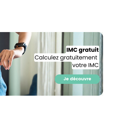
Recevez gratuitemen
de nos meilleures re
spécial diabète !
Ainsi que la newsletter promotio