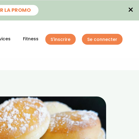
×
R LA PROMO
vices
Fitness
S'inscrire
Se connecter