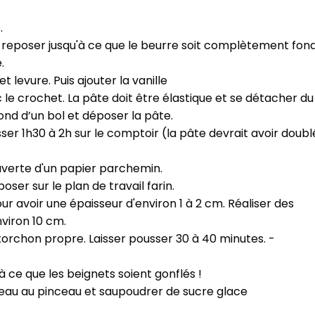
CROQ.
⁣
er reposer jusqu'à ce que le beurre soit complètement fondu
⁣
Je consens à ce que la société Digi
t levure. Puis ajouter la vanille⁣
Prisma Players analyse le taux d'ou
le crochet. La pâte doit être élastique et se détacher du b
des courriels pour mesurer et optim
nd d’un bol et déposer la pâte.⁣
performances des campagnes. No
pourrons savoir si vous ouvrez les co
sser 1h30 à 2h sur le comptoir (la pâte devrait avoir doubl
l'heure à laquelle vous le faites ains
des informations sur le terminal qu
utilisez. Pour en savoir plus sur ces 
verte d'un papier parchemin.⁣
voir notre
politique de confidentialit
ser sur le plan de travail farin.⁣
our avoir une épaisseur d'environ 1 à 2 cm. Réaliser des
Je reçois mon cadeau !
iron 10 cm.⁣
 torchon propre. Laisser pousser 30 à 40 minutes. -
Votre adresse email sera utilisée par Digital Prisma Playe
envoyer votre newsletter contenant des offres commercial
personnalisées. Vous pourrez vous désinscrire en utilisan
désabonnement intégré dans la newsletter. Pour en savoi
 ce que les beignets soient gonflés !⁣
exercer vos droits, prenez connaissance de notre
Charte 
Confidentialité
.
d’eau au pinceau et saupoudrer de sucre glace⁣