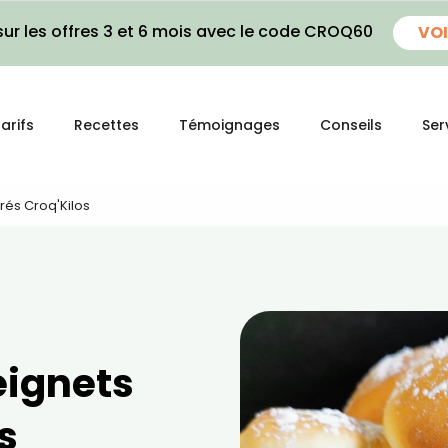
ur les offres 3 et 6 mois avec le code CROQ60
VOI
arifs
Recettes
Témoignages
Conseils
Ser
rés Croq'Kilos
eignets
s