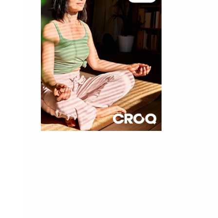
×
t 10
cettes
nnelle de