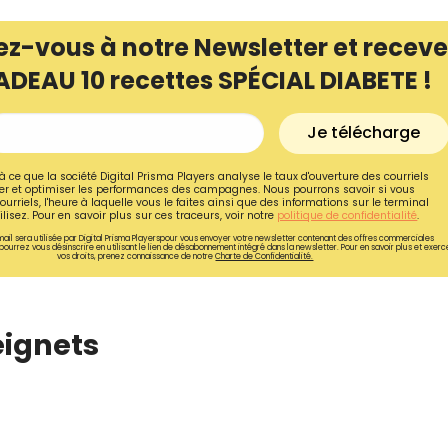
ez-vous à notre Newsletter et receve
ADEAU 10 recettes SPÉCIAL DIABETE !
Je télécharge
à ce que la société Digital Prisma Players analyse le taux d'ouverture des courriels
r et optimiser les performances des campagnes. Nous pourrons savoir si vous
ourriels, l'heure à laquelle vous le faites ainsi que des informations sur le terminal
lisez. Pour en savoir plus sur ces traceurs, voir notre
politique de confidentialité
.
ail sera utilisée par Digital Prisma Playerspour vous envoyer votre newsletter contenant des offres commerciales
pourrez vous désinscrire en utilisant le lien de désabonnement intégré dans la newsletter. Pour en savoir plus et exerc
vos droits, prenez connaissance de notre
Charte de Confidentialité.
eignets