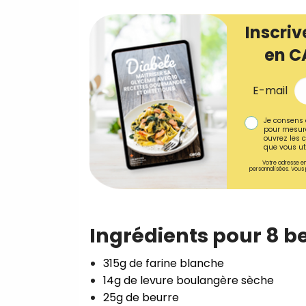
Inscriv
en C
E-mail
Je consens 
pour mesure
ouvrez les c
que vous uti
Votre adresse em
personnalisées. Vous 
⁣Ingrédients pour 8 b
315g de farine blanche⁣
14g de levure boulangère sèche⁣
25g de beurre⁣