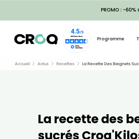
PROMO : -60% s
Programme
T
Accueil
Actus
Recettes
La Recette Des Beignets Suc
La recette des b
sucrés Croq'Kilo