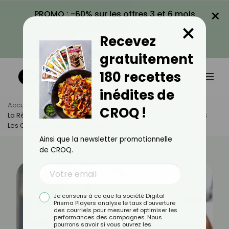
×
PROMO : -60% sur les offres 3 et 6 mois
×
avec le code CROQ60
Recevez
VOIR LA PROMO
gratuitement
180 recettes
inédites de
Accueil
Actus
Astuces Culinaires
CROQ !
La Règle D’or Des Chefs Pour Une Vinaigrette Réussie À Tous
Les Coups (et Qui Ne Retombe Pas !)
Ainsi que la newsletter promotionnelle
de CROQ.
Je consens à ce que la société Digital
Prisma Players analyse le taux d'ouverture
des courriels pour mesurer et optimiser les
performances des campagnes. Nous
pourrons savoir si vous ouvrez les