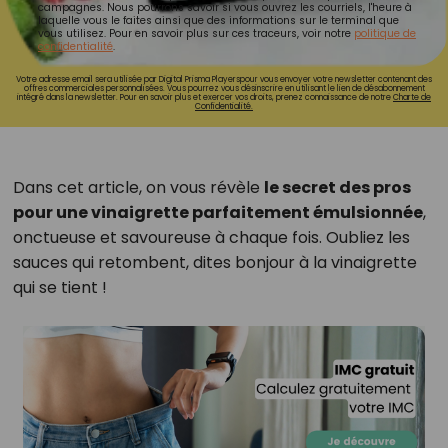
campagnes. Nous pourrons savoir si vous ouvrez les courriels, l'heure à
laquelle vous le faites ainsi que des informations sur le terminal que
vous utilisez. Pour en savoir plus sur ces traceurs, voir notre
politique de
confidentialité
.
Votre adresse email sera utilisée par Digital Prisma Playerspour vous envoyer votre newsletter contenant des
offres commerciales personnalisées. Vous pourrez vous désinscrire en utilisant le lien de désabonnement
intégré dans la newsletter. Pour en savoir plus et exercer vos droits, prenez connaissance de notre
Charte de
Confidentialité.
Dans cet article, on vous révèle
le secret des pros
pour une vinaigrette parfaitement émulsionnée
,
onctueuse et savoureuse à chaque fois. Oubliez les
sauces qui retombent, dites bonjour à la vinaigrette
qui se tient !