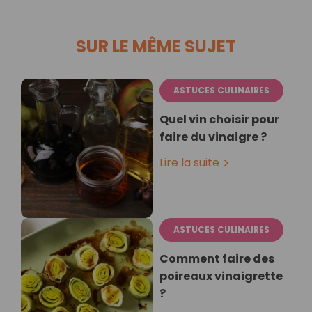
SUR LE MÊME SUJET
ASTUCES CULINAIRES
Quel vin choisir pour
faire du vinaigre ?
Lire la suite
ASTUCES CULINAIRES
Comment faire des
poireaux vinaigrette
?