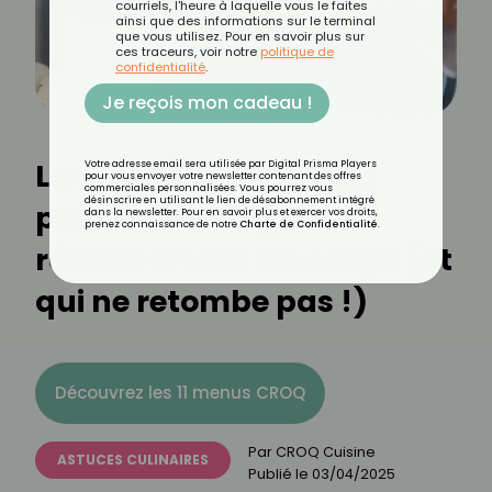
courriels, l'heure à laquelle vous le faites
ainsi que des informations sur le terminal
que vous utilisez. Pour en savoir plus sur
ces traceurs, voir notre
politique de
confidentialité
.
Je reçois mon cadeau !
La règle d’or des chefs
Votre adresse email sera utilisée par Digital Prisma Players
pour vous envoyer votre newsletter contenant des offres
commerciales personnalisées. Vous pourrez vous
désinscrire en utilisant le lien de désabonnement intégré
pour une vinaigrette
dans la newsletter. Pour en savoir plus et exercer vos droits,
prenez connaissance de notre
Charte de Confidentialité
.
réussie à tous les coups (et
qui ne retombe pas !)
Découvrez les 11 menus CROQ
Par
CROQ Cuisine
ASTUCES CULINAIRES
Publié le
03/04/2025