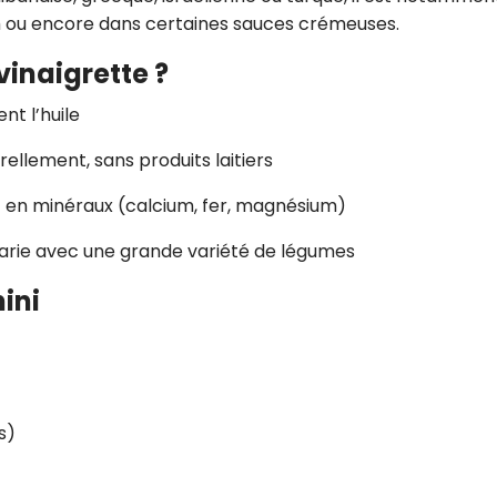
sh ou encore dans certaines sauces crémeuses.
vinaigrette ?
nt l’huile
ellement, sans produits laitiers
 et en minéraux (calcium, fer, magnésium)
e marie avec une grande variété de légumes
hini
s)