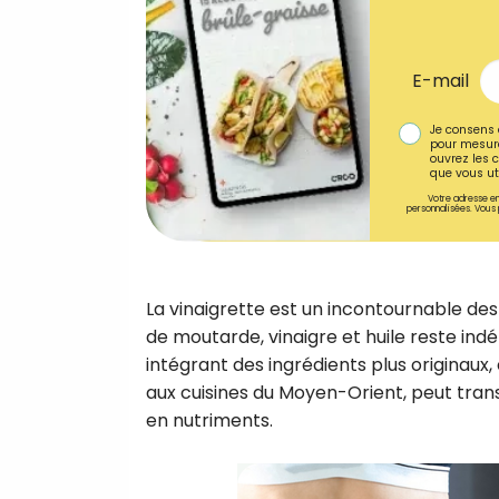
E-mail
Je consens 
pour mesure
ouvrez les c
que vous uti
Votre adresse em
personnalisées. Vous 
La vinaigrette est un incontournable des
de moutarde, vinaigre et huile reste indém
intégrant des ingrédients plus originau
aux cuisines du Moyen-Orient, peut trans
en nutriments.