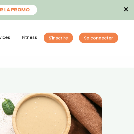
×
R LA PROMO
vices
Fitness
S'inscrire
Se connecter