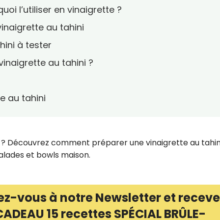
oi l’utiliser en vinaigrette ?
inaigrette au tahini
hini à tester
inaigrette au tahini ?
e au tahini
le ? Découvrez comment préparer une vinaigrette au tahin
salades et bowls maison.
ez-vous à notre Newsletter et receve
CADEAU 15 recettes SPÉCIAL BRÛLE-