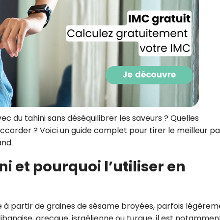
CROQ.
Je consens à ce que la société Digi
Prisma Players analyse le taux d'ou
des courriels pour mesurer et optim
performances des campagnes. No
pourrons savoir si vous ouvrez les co
l'heure à laquelle vous le faites ains
des informations sur le terminal qu
utilisez. Pour en savoir plus sur ces 
c du tahini sans déséquilibrer les saveurs ? Quelles
voir notre
politique de confidentialit
’accorder ? Voici un guide complet pour tirer le meilleur pa
and.
Je reçois mon cadeau !
i et pourquoi l’utiliser en
Votre adresse email sera utilisée par Digital Prisma Playe
envoyer votre newsletter contenant des offres commercial
personnalisées. Vous pourrez vous désinscrire en utilisan
désabonnement intégré dans la newsletter. Pour en savoi
exercer vos droits, prenez connaissance de notre
Charte 
Confidentialité
.
ue à partir de graines de sésame broyées, parfois légère
s libanaise, grecque, israélienne ou turque, il est notammen