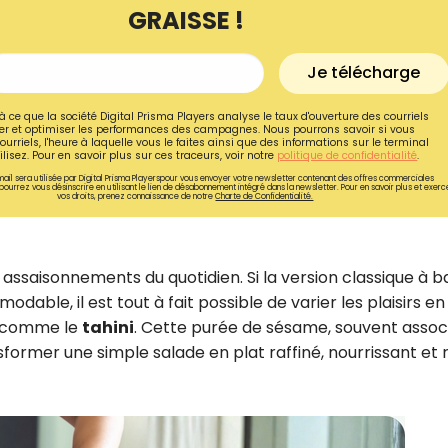
GRAISSE !
Je télécharge
à ce que la société Digital Prisma Players analyse le taux d'ouverture des courriels
r et optimiser les performances des campagnes. Nous pourrons savoir si vous
ourriels, l'heure à laquelle vous le faites ainsi que des informations sur le terminal
lisez. Pour en savoir plus sur ces traceurs, voir notre
politique de confidentialité
.
ail sera utilisée par Digital Prisma Playerspour vous envoyer votre newsletter contenant des offres commerciales
pourrez vous désinscrire en utilisant le lien de désabonnement intégré dans la newsletter. Pour en savoir plus et exerc
vos droits, prenez connaissance de notre
Charte de Confidentialité.
 assaisonnements du quotidien. Si la version classique à b
odable, il est tout à fait possible de varier les plaisirs en
x, comme le
tahini
. Cette purée de sésame, souvent assoc
Recevez gratuitemen
former une simple salade en plat raffiné, nourrissant et 
recettes inédites de
!
Ainsi que la newsletter promotio