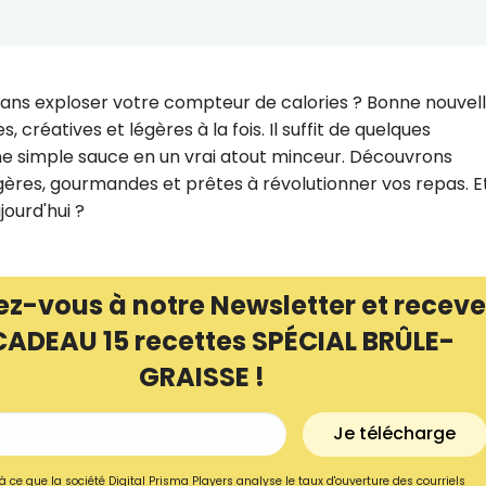
sans exploser votre compteur de calories ? Bonne nouvell
 créatives et légères à la fois. Il suffit de quelques
e simple sauce en un vrai atout minceur. Découvrons
ères, gourmandes et prêtes à révolutionner vos repas. Et
jourd'hui ?
ez-vous à notre Newsletter et receve
CADEAU 15 recettes SPÉCIAL BRÛLE-
Recevez gratuitemen
GRAISSE !
recettes inédites de
!
Je télécharge
Ainsi que la newsletter promotio
à ce que la société Digital Prisma Players analyse le taux d'ouverture des courriels