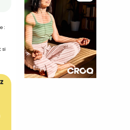
e :
 si
z
×
t 180
 CROQ
nnelle de