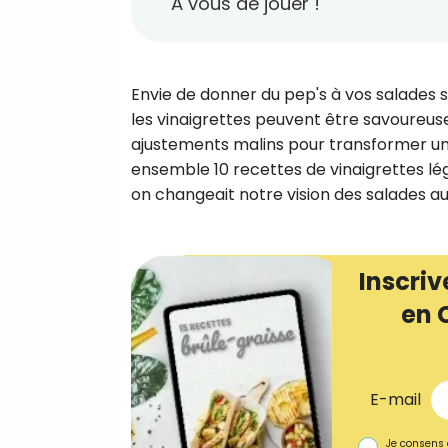
À vous de jouer !
Envie de donner du pep's à vos salades 
les vinaigrettes peuvent être savoureuses,
ajustements malins pour transformer un
ensemble 10 recettes de vinaigrettes lég
on changeait notre vision des salades au
Inscriv
en 
E-mail
Je consens 