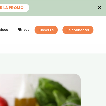
×
R LA PROMO
vices
Fitness
S'inscrire
Se connecter