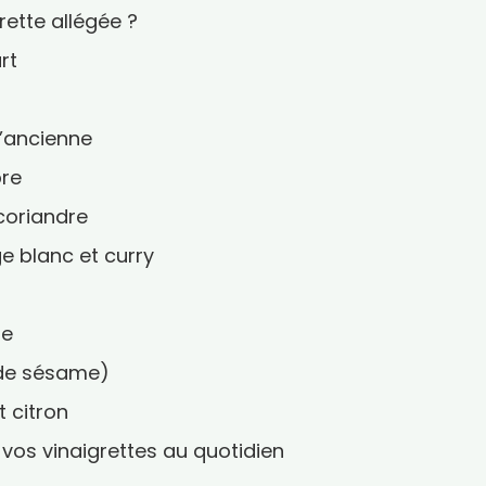
rette allégée ?
rt
l’ancienne
bre
 coriandre
e blanc et curry
re
e de sésame)
t citron
vos vinaigrettes au quotidien