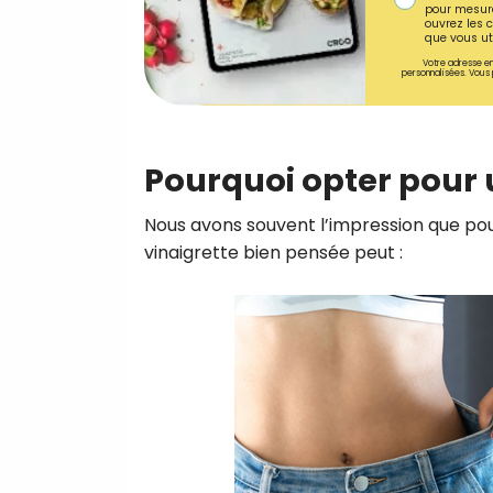
pour mesure
ouvrez les c
que vous uti
Votre adresse em
personnalisées. Vous 
Pourquoi opter pour 
Nous avons souvent l’impression que pour 
vinaigrette bien pensée peut :