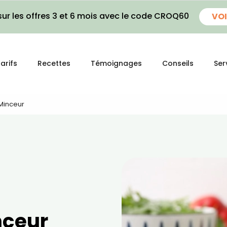
ur les offres 3 et 6 mois avec le code CROQ60
VOI
arifs
Recettes
Témoignages
Conseils
Ser
 Minceur
nceur