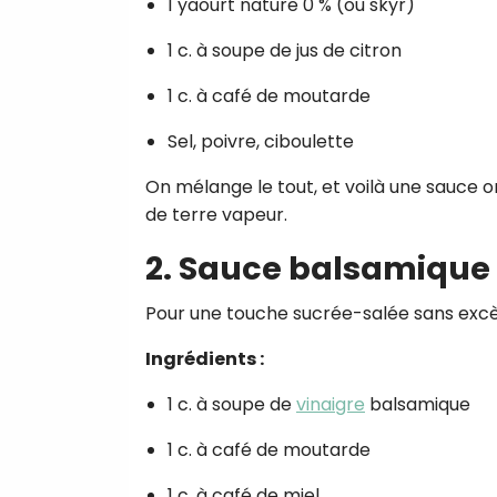
1 yaourt nature 0 % (ou skyr)
1 c. à soupe de jus de citron
1 c. à café de moutarde
Sel, poivre, ciboulette
On mélange le tout, et voilà une sauce
de terre vapeur.
2. Sauce balsamique
Pour une touche sucrée-salée sans excè
Ingrédients :
1 c. à soupe de
vinaigre
balsamique
1 c. à café de moutarde
1 c. à café de miel