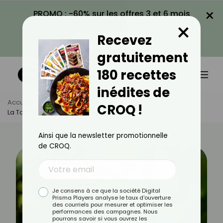
×
PROMO : -60% sur les offres 3 et 6 mois
×
avec le code CROQ60
Recevez
VOIR LA PROMO
gratuitement
180 recettes
inédites de
Accueil
Actus
Alimentation
CROQ !
La Tomate : Aliment Star De L’été
Ainsi que la newsletter promotionnelle
de CROQ.
Je consens à ce que la société Digital
Prisma Players analyse le taux d'ouverture
des courriels pour mesurer et optimiser les
performances des campagnes. Nous
pourrons savoir si vous ouvrez les