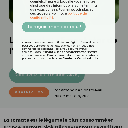
courriels, l'heure à laquelle vous le faites
ainsi que des informations sur le terminal
que vous utilisez. Pour en savoir plus sur
ces traceurs, voir notre
politique de
confidentialité
.
Je reçois mon cadeau !
La tomate : aliment star de
Votre adresse email sera utilisée par Digital Prisma Players
pour vous envoyer votre newsletter contenant des offres
l’été
commerciales personnalisées. Vous pourrez vous
désinscrire en utilisant le lien de désabonnement intégré
dans la newsletter. Pour en savoir plus et exercer vos droits,
prenez connaissance de notre
Charte de Confidentialité
.
Découvrez les 11 menus CROQ
Par
Amandine Vanstaevel
ALIMENTATION
Publié le
01/08/2018
La tomate est le légume le plus consommé en
France, surtout l’été. Découvrez tout ce qu’il faut