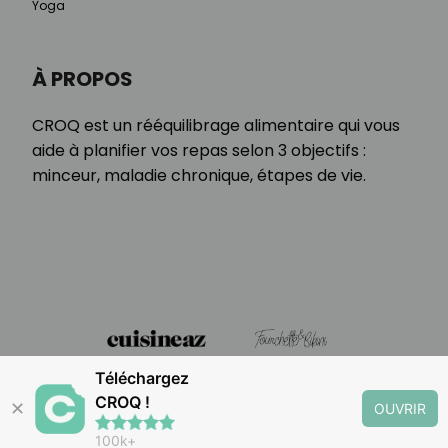
Yoga
À PROPOS
CROQ est un rééquilibrage alimentaire qui vous
aide à planifier vos repas selon 3 objectifs :
minceur, maladie chronique, étapes de vie.
Téléchargez
CROQ !
✕
OUVRIR
100k+