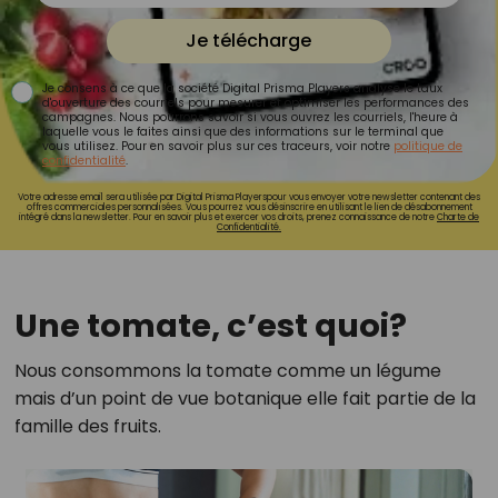
Je télécharge
Je consens à ce que la société Digital Prisma Players analyse le taux
d'ouverture des courriels pour mesurer et optimiser les performances des
campagnes. Nous pourrons savoir si vous ouvrez les courriels, l'heure à
laquelle vous le faites ainsi que des informations sur le terminal que
vous utilisez. Pour en savoir plus sur ces traceurs, voir notre
politique de
confidentialité
.
Votre adresse email sera utilisée par Digital Prisma Playerspour vous envoyer votre newsletter contenant des
offres commerciales personnalisées. Vous pourrez vous désinscrire en utilisant le lien de désabonnement
intégré dans la newsletter. Pour en savoir plus et exercer vos droits, prenez connaissance de notre
Charte de
Confidentialité.
Une tomate, c’est quoi?
Nous consommons la tomate comme un légume
mais d’un point de vue botanique elle fait partie de la
famille des fruits.