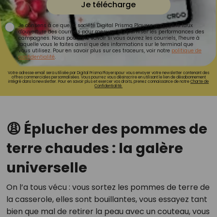
Je télécharge
Je consens à ce que la société Digital Prisma Players analyse le taux
d'ouverture des courriels pour mesurer et optimiser les performances des
campagnes. Nous pourrons savoir si vous ouvrez les courriels, l'heure à
laquelle vous le faites ainsi que des informations sur le terminal que
vous utilisez. Pour en savoir plus sur ces traceurs, voir notre
politique de
confidentialité
.
Votre adresse email sera utilisée par Digital Prisma Playerspour vous envoyer votre newsletter contenant des
offres commerciales personnalisées. Vous pourrez vous désinscrire en utilisant le lien de désabonnement
intégré dans la newsletter. Pour en savoir plus et exercer vos droits, prenez connaissance de notre
Charte de
Confidentialité.
😩 Éplucher des pommes de
terre chaudes : la galère
universelle
On l’a tous vécu : vous sortez les pommes de terre de
la casserole, elles sont bouillantes, vous essayez tant
bien que mal de retirer la peau avec un couteau, vous