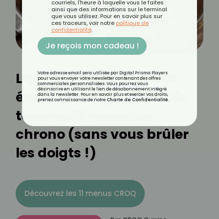
courriels, l'heure à laquelle vous le faites
ainsi que des informations sur le terminal
que vous utilisez. Pour en savoir plus sur
ces traceurs, voir notre
politique de
confidentialité
.
Je reçois mon cadeau !
L’astuce infaillible pour
Votre adresse email sera utilisée par Digital Prisma Players
pour vous envoyer votre newsletter contenant des offres
commerciales personnalisées. Vous pourrez vous
désinscrire en utilisant le lien de désabonnement intégré
éplucher vos pommes de
dans la newsletter. Pour en savoir plus et exercer vos droits,
prenez connaissance de notre
Charte de Confidentialité
.
terre en 10 secondes
chrono (sans vous brûler
les doigts !)
Découvrez les 11 menus CROQ