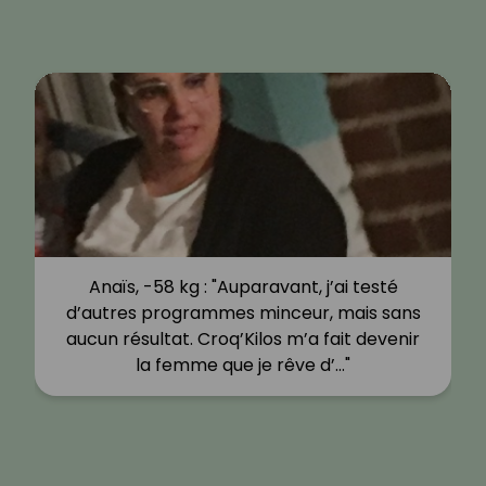
Jessica I., -14 kg : "Mon poids et surtout
mon corps étaient devenus mes pires
ennemis et pour cause je n'ai quasiment
aucune photo de moi à cette période.…"