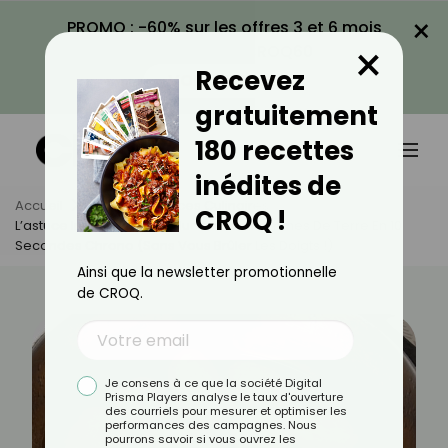
×
PROMO : -60% sur les offres 3 et 6 mois
×
avec le code CROQ60
Recevez
VOIR LA PROMO
gratuitement
180 recettes
inédites de
Accueil
Actus
Astuces Culinaires
CROQ !
L’astuce Infaillible Pour Éplucher Vos Pommes De Terre En 10
Secondes Chrono (sans Vous Brûler Les Doigts !)
Ainsi que la newsletter promotionnelle
de CROQ.
Je consens à ce que la société Digital
Prisma Players analyse le taux d'ouverture
des courriels pour mesurer et optimiser les
performances des campagnes. Nous
pourrons savoir si vous ouvrez les