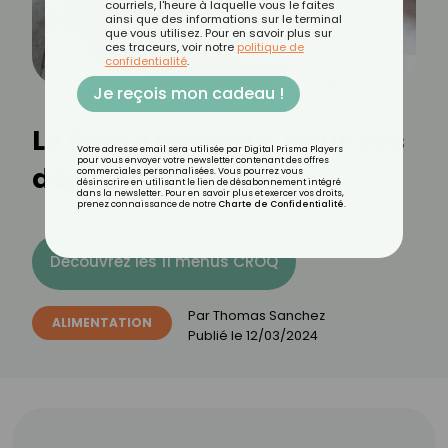
courriels, l'heure à laquelle vous le faites
ainsi que des informations sur le terminal
que vous utilisez. Pour en savoir plus sur
ces traceurs, voir notre
politique de
confidentialité
.
Je reçois mon cadeau !
Le Bento japonais pour vos
Votre adresse email sera utilisée par Digital Prisma Players
pour vous envoyer votre newsletter contenant des offres
déjeuner à emporter
commerciales personnalisées. Vous pourrez vous
désinscrire en utilisant le lien de désabonnement intégré
dans la newsletter. Pour en savoir plus et exercer vos droits,
prenez connaissance de notre
Charte de Confidentialité
.
Découvrez les 11 menus CROQ
Par
Thomas Sanchez
ALIMENTATION
Publié le
12/03/2024