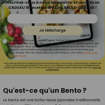
Inscrivez-vous à notre Newsletter et recevez en
CADEAU 15 recettes SPÉCIAL BRÛLE-GRAISSE !
Je télécharge
Je consens à ce que la société Digital Prisma Players analyse le taux
d'ouverture des courriels pour mesurer et optimiser les performances des
campagnes. Nous pourrons savoir si vous ouvrez les courriels, l'heure à
laquelle vous le faites ainsi que des informations sur le terminal que
vous utilisez. Pour en savoir plus sur ces traceurs, voir notre
politique de
confidentialité
.
Votre adresse email sera utilisée par Digital Prisma Playerspour vous envoyer votre newsletter contenant des
offres commerciales personnalisées. Vous pourrez vous désinscrire en utilisant le lien de désabonnement
intégré dans la newsletter. Pour en savoir plus et exercer vos droits, prenez connaissance de notre
Charte de
Confidentialité.
Qu'est-ce qu'un Bento ?
Le bento est une boîte repas japonaise traditionnelle