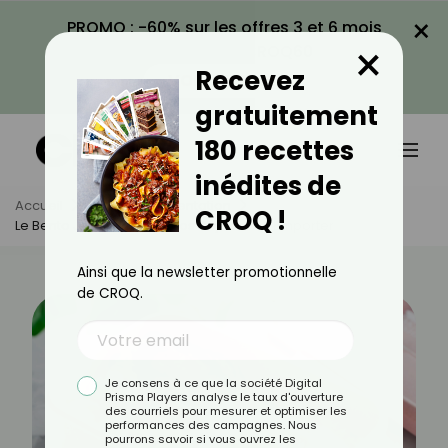
×
PROMO : -60% sur les offres 3 et 6 mois
×
avec le code CROQ60
Recevez
VOIR LA PROMO
gratuitement
180 recettes
inédites de
Accueil
Actus
Alimentation
CROQ !
Le Bento Japonais Pour Vos Déjeuner À Emporter
Ainsi que la newsletter promotionnelle
de CROQ.
Je consens à ce que la société Digital
Prisma Players analyse le taux d'ouverture
des courriels pour mesurer et optimiser les
performances des campagnes. Nous
pourrons savoir si vous ouvrez les