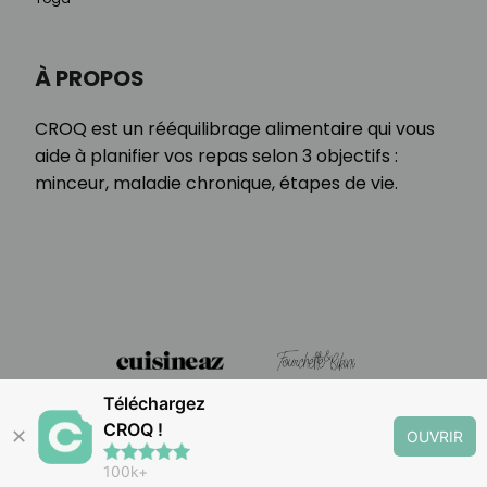
À PROPOS
CROQ est un rééquilibrage alimentaire qui vous
aide à planifier vos repas selon 3 objectifs :
minceur, maladie chronique, étapes de vie.
Téléchargez
CROQ !
✕
OUVRIR
100k+