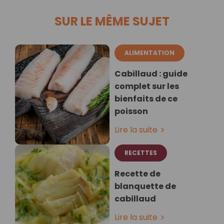
SUR LE MÊME SUJET
ALIMENTATION
Cabillaud : guide
complet sur les
bienfaits de ce
poisson
Lire la suite
RECETTES
Recette de
blanquette de
cabillaud⁣
Lire la suite