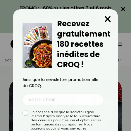
×
PROMO : -60% sur les offres 3 et 6 mois
×
avec le code CROQ60
Recevez
VOIR LA PROMO
gratuitement
180 recettes
inédites de
Accueil
Actus
Minceur
Le Cabillaud Est-Il Calorique ?
CROQ !
Ainsi que la newsletter promotionnelle
de CROQ.
Je consens à ce que la société Digital
Prisma Players analyse le taux d'ouverture
des courriels pour mesurer et optimiser les
performances des campagnes. Nous
pourrons savoir si vous ouvrez les