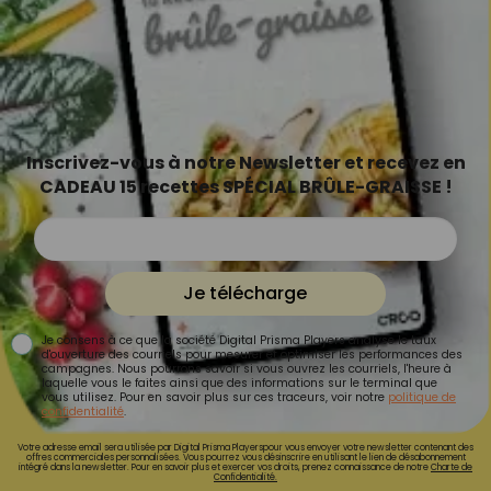
Inscrivez-vous à notre Newsletter et recevez en
CADEAU 15 recettes SPÉCIAL BRÛLE-GRAISSE !
Je télécharge
Je consens à ce que la société Digital Prisma Players analyse le taux
d'ouverture des courriels pour mesurer et optimiser les performances des
campagnes. Nous pourrons savoir si vous ouvrez les courriels, l'heure à
laquelle vous le faites ainsi que des informations sur le terminal que
vous utilisez. Pour en savoir plus sur ces traceurs, voir notre
politique de
confidentialité
.
Votre adresse email sera utilisée par Digital Prisma Playerspour vous envoyer votre newsletter contenant des
offres commerciales personnalisées. Vous pourrez vous désinscrire en utilisant le lien de désabonnement
intégré dans la newsletter. Pour en savoir plus et exercer vos droits, prenez connaissance de notre
Charte de
Confidentialité.