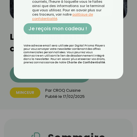
courriels, l'heure à laquelle vous le faites
ainsi que des informations sur le terminal
que vous utilisez. Pour en savoir plus sur
ces traceurs, voir notre
politique de
confidentialité
.
Je reçois mon cadeau !
Le cabillaud est-il
calorique ?
Votre adresse email sera utilisée par Digital Prisma Players
pour vous envoyer votre newsletter contenant des offres
commerciales personnalisées. Vous pourrez vous
désinscrire en utilisant le lien de désabonnement intégré
dans la newsletter. Pour en savoir plus et exercer vos droits,
prenez connaissance de notre
Charte de Confidentialité
.
Découvrez les 11 menus CROQ
Par
CROQ Cuisine
MINCEUR
Publié le
17/02/2025