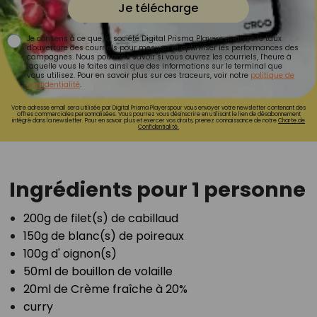
Je télécharge
Je consens à ce que la société Digital Prisma Players analyse le taux
d'ouverture des courriels pour mesurer et optimiser les performances des
campagnes. Nous pourrons savoir si vous ouvrez les courriels, l'heure à
laquelle vous le faites ainsi que des informations sur le terminal que
vous utilisez. Pour en savoir plus sur ces traceurs, voir notre
politique de
confidentialité
.
Votre adresse email sera utilisée par Digital Prisma Playerspour vous envoyer votre newsletter contenant des
offres commerciales personnalisées. Vous pourrez vous désinscrire en utilisant le lien de désabonnement
intégré dans la newsletter. Pour en savoir plus et exercer vos droits, prenez connaissance de notre
Charte de
Confidentialité.
Ingrédients pour 1 personne
200g de filet(s) de cabillaud⁣
150g de blanc(s) de poireaux⁣
100g d' oignon(s)⁣
50ml de bouillon de volaille⁣
20ml de Crème fraîche à 20%⁣
curry⁣