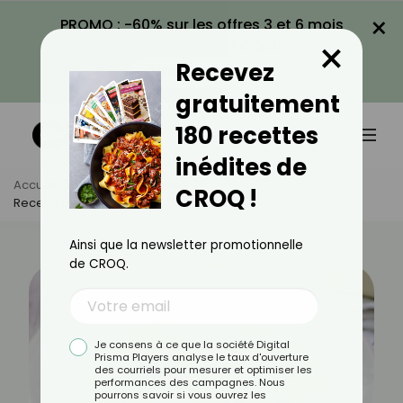
×
PROMO : -60% sur les offres 3 et 6 mois
×
avec le code CROQ60
Recevez
VOIR LA PROMO
gratuitement
180 recettes
inédites de
Accueil
Actus
Recettes
CROQ !
Recette De Blanquette De Cabillaud⁣
Ainsi que la newsletter promotionnelle
de CROQ.
Je consens à ce que la société Digital
Prisma Players analyse le taux d'ouverture
des courriels pour mesurer et optimiser les
performances des campagnes. Nous
pourrons savoir si vous ouvrez les