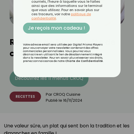
courriels, l'heure à laquelle vous le faites
ainsi que des informations sur le terminal
que vous utilisez. Pour en savoir plus sur
ces traceurs, voir notre
politique de
confidentialité
.
Je reçois mon cadeau !
Recette de blanquette de
Votre adresse email sera utilisée par Digital Prisma Players
pour vous envoyer votre newsletter contenant des offres
cabillaud⁣
commerciales personnalisées. Vous pourrez vous
désinscrire en utilisant le lien de désabonnement intégré
dans la newsletter. Pour en savoir plus et exercer vos droits,
prenez connaissance de notre
Charte de Confidentialité
.
Découvrez les 11 menus CROQ
Par
CROQ Cuisine
RECETTES
Publié le
16/11/2024
Une valeur sûre, un plat qui sent bon la tradition et les
dimanches en famille !⁣