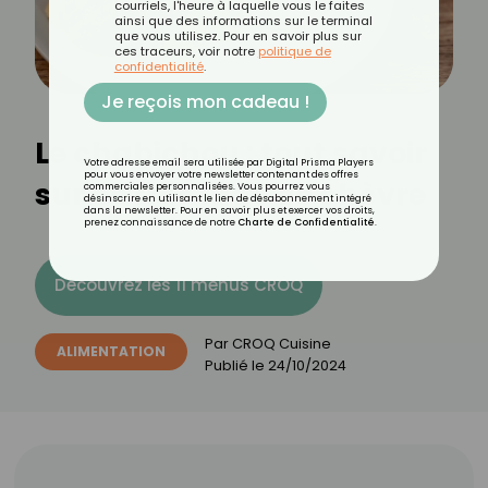
courriels, l'heure à laquelle vous le faites
ainsi que des informations sur le terminal
que vous utilisez. Pour en savoir plus sur
ces traceurs, voir notre
politique de
confidentialité
.
Je reçois mon cadeau !
Le chabichou : tout savoir
Votre adresse email sera utilisée par Digital Prisma Players
pour vous envoyer votre newsletter contenant des offres
sur ce fromage de chèvre
commerciales personnalisées. Vous pourrez vous
désinscrire en utilisant le lien de désabonnement intégré
dans la newsletter. Pour en savoir plus et exercer vos droits,
prenez connaissance de notre
Charte de Confidentialité
.
Découvrez les 11 menus CROQ
Par
CROQ Cuisine
ALIMENTATION
Publié le
24/10/2024