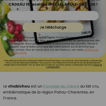
CADEAU 15 recettes SPÉCIAL BRÛLE-GRAISSE !
Je télécharge
Je consens à ce que la société Digital Prisma Players analyse le taux
d'ouverture des courriels pour mesurer et optimiser les performances des
campagnes. Nous pourrons savoir si vous ouvrez les courriels, l'heure à
laquelle vous le faites ainsi que des informations sur le terminal que
vous utilisez. Pour en savoir plus sur ces traceurs, voir notre
politique de
confidentialité
.
Votre adresse email sera utilisée par Digital Prisma Playerspour vous envoyer votre newsletter contenant des
offres commerciales personnalisées. Vous pourrez vous désinscrire en utilisant le lien de désabonnement
intégré dans la newsletter. Pour en savoir plus et exercer vos droits, prenez connaissance de notre
Charte de
Confidentialité.
Le
chabichou
est un
fromage de chèvre
au lait cru,
emblématique de la région Poitou-Charentes, en
France.