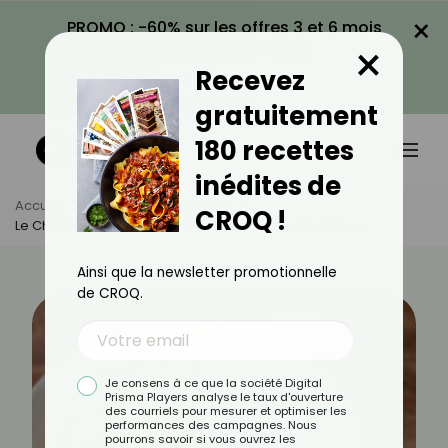
×
PROMO : -60% sur les offres 3 et 6 mois
×
avec le code CROQ60
Recevez
VOIR LA PROMO
gratuitement
180 recettes
inédites de
Accueil
Actus
Alimentation
CROQ !
Le Chabichou : Tout Savoir Sur Ce Fromage De Chèvre
Ainsi que la newsletter promotionnelle
de CROQ.
Je consens à ce que la société Digital
Prisma Players analyse le taux d'ouverture
des courriels pour mesurer et optimiser les
performances des campagnes. Nous
pourrons savoir si vous ouvrez les