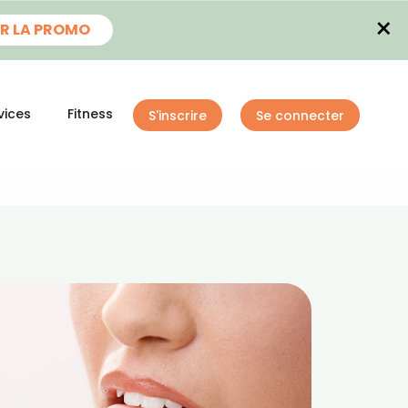
×
R LA PROMO
vices
Fitness
S'inscrire
Se connecter