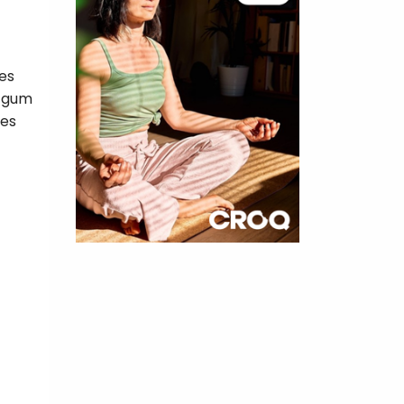
ies
g-gum
des
×
t 180
 CROQ
nnelle de