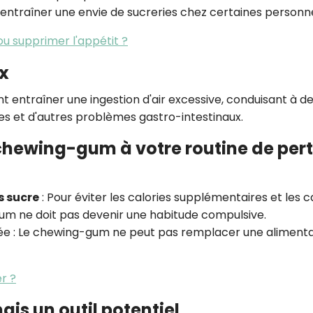
 entraîner une envie de sucreries chez certaines personn
ou supprimer l'appétit ?
x
ntraîner une ingestion d'air excessive, conduisant à d
s et d'autres problèmes gastro-intestinaux.
 chewing-gum à votre routine de per
s sucre
: Pour éviter les calories supplémentaires et les ca
um ne doit pas devenir une habitude compulsive.
ée
: Le chewing-gum ne peut pas remplacer une alimenta
er ?
is un outil potentiel