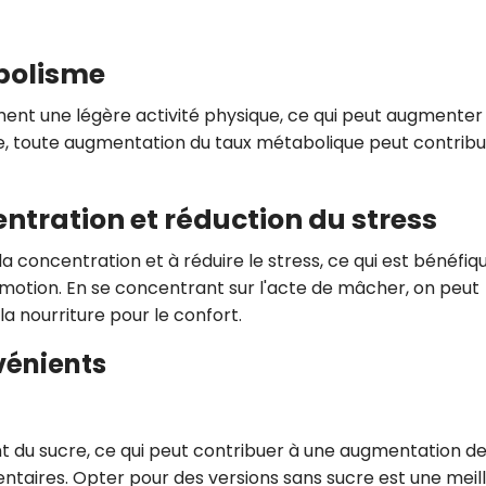
CROQ.
bolisme
t une légère activité physique, ce qui peut augmenter 
Je consens à ce que la société Digi
Prisma Players analyse le taux d'ou
me, toute augmentation du taux métabolique peut contribu
des courriels pour mesurer et optim
performances des campagnes. No
pourrons savoir si vous ouvrez les co
ntration et réduction du stress
l'heure à laquelle vous le faites ains
des informations sur le terminal qu
utilisez. Pour en savoir plus sur ces 
 concentration et à réduire le stress, ce qui est bénéfiq
voir notre
politique de confidentialit
émotion. En se concentrant sur l'acte de mâcher, on peut
la nourriture pour le confort.
Je reçois mon cadeau !
vénients
Votre adresse email sera utilisée par Digital Prisma Playe
envoyer votre newsletter contenant des offres commercial
personnalisées. Vous pourrez vous désinscrire en utilisan
désabonnement intégré dans la newsletter. Pour en savoi
exercer vos droits, prenez connaissance de notre
Charte 
Confidentialité
.
du sucre, ce qui peut contribuer à une augmentation d
entaires. Opter pour des versions sans sucre est une meil