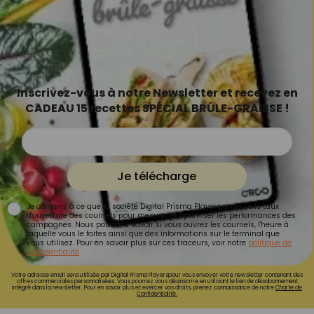
Inscrivez-vous à notre Newsletter et recevez en
CADEAU 15 recettes SPÉCIAL BRÛLE-GRAISSE !
Je télécharge
Je consens à ce que la société Digital Prisma Players analyse le taux
d'ouverture des courriels pour mesurer et optimiser les performances des
campagnes. Nous pourrons savoir si vous ouvrez les courriels, l'heure à
laquelle vous le faites ainsi que des informations sur le terminal que
vous utilisez. Pour en savoir plus sur ces traceurs, voir notre
politique de
confidentialité
.
Votre adresse email sera utilisée par Digital Prisma Playerspour vous envoyer votre newsletter contenant des
offres commerciales personnalisées. Vous pourrez vous désinscrire en utilisant le lien de désabonnement
intégré dans la newsletter. Pour en savoir plus et exercer vos droits, prenez connaissance de notre
Charte de
Confidentialité.