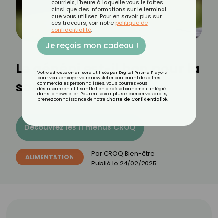
courriels, l'heure à laquelle vous le faites
ainsi que des informations sur le terminal
que vous utilisez. Pour en savoir plus sur
ces traceurs, voir notre
politique de
confidentialité
.
Je reçois mon cadeau !
Le génépi est-il bon pour la
Votre adresse email sera utilisée par Digital Prisma Players
pour vous envoyer votre newsletter contenant des offres
santé ?
commerciales personnalisées. Vous pourrez vous
désinscrire en utilisant le lien de désabonnement intégré
dans la newsletter. Pour en savoir plus et exercer vos droits,
prenez connaissance de notre
Charte de Confidentialité
.
Découvrez les 11 menus CROQ
Par
CROQ Bien-être
ALIMENTATION
Publié le
24/02/2025