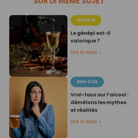
SUR LE MÊME SUJET
MINCEUR
Le génépi est-il
calorique ?
Lire la suite
BIEN-ÊTRE
Vrai-faux sur l’alcool :
démêlons les mythes
et réalités
Lire la suite