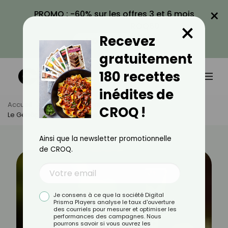
×
PROMO : -60% sur les offres 3 et 6 mois
×
avec le code CROQ60
Recevez
VOIR LA PROMO
gratuitement
180 recettes
inédites de
Accueil
Actus
Alimentation
CROQ !
Le Génépi Est-Il Bon Pour La Santé ?
Ainsi que la newsletter promotionnelle
de CROQ.
Je consens à ce que la société Digital
Prisma Players analyse le taux d'ouverture
des courriels pour mesurer et optimiser les
performances des campagnes. Nous
pourrons savoir si vous ouvrez les