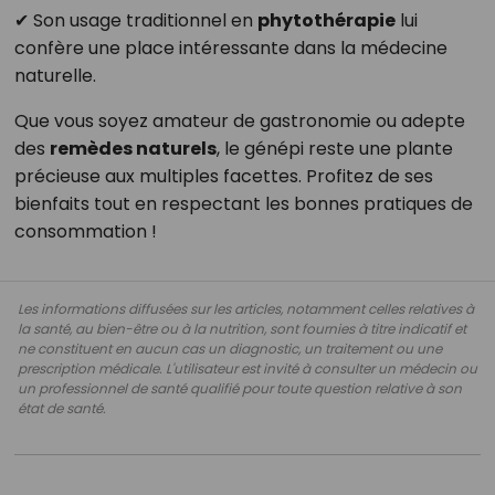
✔ Son usage traditionnel en
phytothérapie
lui
confère une place intéressante dans la médecine
naturelle.
Que vous soyez amateur de gastronomie ou adepte
des
remèdes naturels
, le génépi reste une plante
précieuse aux multiples facettes. Profitez de ses
bienfaits tout en respectant les bonnes pratiques de
consommation !
Les informations diffusées sur les articles, notamment celles relatives à
la santé, au bien-être ou à la nutrition, sont fournies à titre indicatif et
ne constituent en aucun cas un diagnostic, un traitement ou une
prescription médicale. L'utilisateur est invité à consulter un médecin ou
un professionnel de santé qualifié pour toute question relative à son
état de santé.