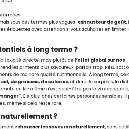
 etc.)
nsformées
, mais sous des termes plus vagues :
exhausteur de goût
,
z les étiquettes avec attention si vous souhaitez en limiter 
tentiels à long terme ?
la toxicité directe, mais plutôt de
l’effet global sur nos
rend les aliments plus savoureux, parfois trop. Résultat : 
ments de moindre qualité nutritionnelle. À long terme, cel
l, de graisses, de calories
, et donc le surpoids, le dia
utamate en lui-même n’est peut-être pas le vrai coupable
 manger”
. De plus, chez certaines personnes sensibles, il
, même si cela reste rare.
 naturellement ?
ilement
rehausser les saveurs naturellement
, sans addit