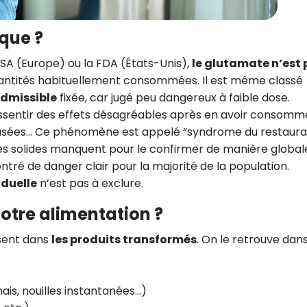
CROQ.
ique ?
SA (Europe) ou la FDA (États-Unis),
le glutamate n’est 
Je consens à ce que la société Digi
antités habituellement consommées. Il est même classé
Prisma Players analyse le taux d'ou
admissible
fixée, car jugé peu dangereux à faible dose.
des courriels pour mesurer et optim
performances des campagnes. No
ssentir des effets désagréables après en avoir consommé
pourrons savoir si vous ouvrez les co
nausées… Ce phénomène est appelé “syndrome du restaur
l'heure à laquelle vous le faites ains
ques solides manquent pour le confirmer de manière globale
des informations sur le terminal qu
utilisez. Pour en savoir plus sur ces 
tré de danger clair pour la majorité de la population.
voir notre
politique de confidentialit
iduelle
n’est pas à exclure.
Je reçois mon cadeau !
notre alimentation ?
sent dans
les produits transformés
. On le retrouve dans 
Votre adresse email sera utilisée par Digital Prisma Playe
envoyer votre newsletter contenant des offres commercial
personnalisées. Vous pourrez vous désinscrire en utilisan
désabonnement intégré dans la newsletter. Pour en savoi
exercer vos droits, prenez connaissance de notre
Charte 
Confidentialité
.
nais, nouilles instantanées…)