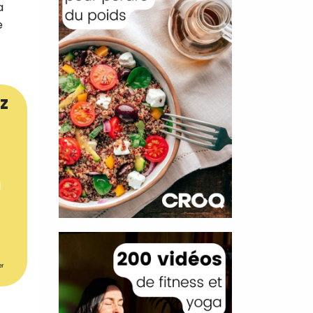
a
e
z
er