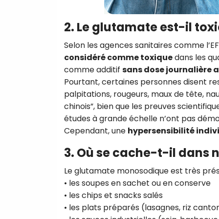
2. Le glutamate est-il tox
Selon les agences sanitaires comme l’EF
considéré comme toxique
dans les qu
comme additif
sans dose journalière 
Pourtant, certaines personnes disent re
palpitations, rougeurs, maux de tête, 
chinois”, bien que les preuves scientifi
études à grande échelle n’ont pas démon
Cependant, une
hypersensibilité indiv
3. Où se cache-t-il dans 
Le glutamate monosodique est très pré
• les soupes en sachet ou en conserve
• les chips et snacks salés
• les plats préparés (lasagnes, riz canto