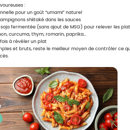
avoureuses :
ionnelle pour un goût “umami” naturel
hampignons shiitaké dans les sauces
ce soja fermentée (sans ajout de MSG) pour relever les pla
ignon, curcuma, thym, romarin, paprika…
fois à révéler un plat
mples et bruts, reste le meilleur moyen de contrôler ce q
cès.