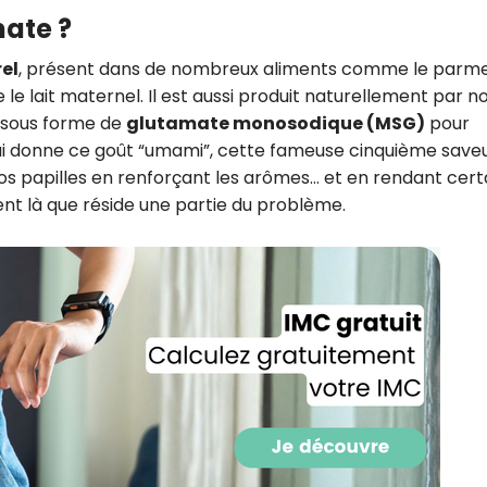
mate ?
el
, présent dans de nombreux aliments comme le parm
le lait maternel. Il est aussi produit naturellement par n
isé sous forme de
glutamate monosodique (MSG)
pour
i qui donne ce goût “umami”, cette fameuse cinquième saveu
r nos papilles en renforçant les arômes… et en rendant cert
ement là que réside une partie du problème.
Recevez gratuitemen
recettes inédites de
!
Ainsi que la newsletter promotio