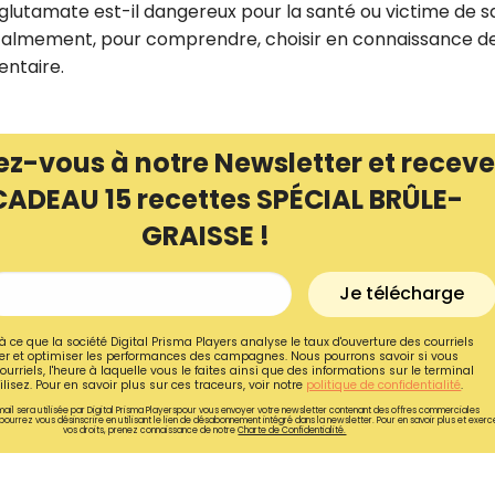
Le glutamate est-il dangereux pour la santé ou victime de s
, calmement, pour comprendre, choisir en connaissance d
entaire.
ez-vous à notre Newsletter et receve
CADEAU 15 recettes SPÉCIAL BRÛLE-
GRAISSE !
Je télécharge
à ce que la société Digital Prisma Players analyse le taux d'ouverture des courriels
r et optimiser les performances des campagnes. Nous pourrons savoir si vous
ourriels, l'heure à laquelle vous le faites ainsi que des informations sur le terminal
lisez. Pour en savoir plus sur ces traceurs, voir notre
politique de confidentialité
.
ail sera utilisée par Digital Prisma Playerspour vous envoyer votre newsletter contenant des offres commerciales
pourrez vous désinscrire en utilisant le lien de désabonnement intégré dans la newsletter. Pour en savoir plus et exerc
vos droits, prenez connaissance de notre
Charte de Confidentialité.