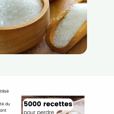
ilisé
nté du
rant