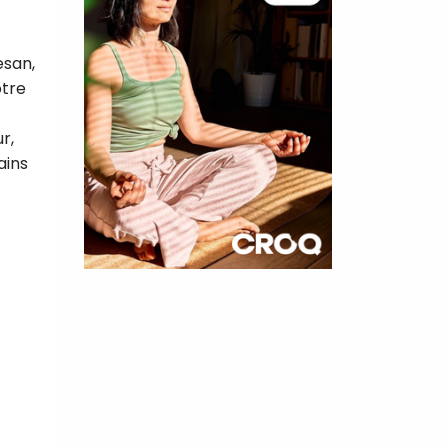
esan,
otre
r,
ains
×
t 180
 CROQ
nnelle de