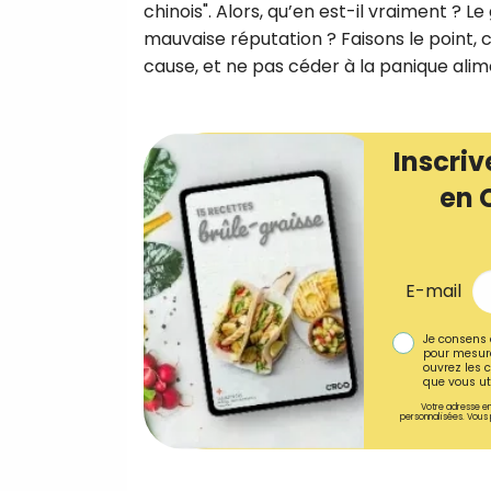
chinois". Alors, qu’en est-il vraiment ? 
mauvaise réputation ? Faisons le point
cause, et ne pas céder à la panique alim
Inscriv
en 
E-mail
Je consens 
pour mesure
ouvrez les c
que vous uti
Votre adresse em
personnalisées. Vous 