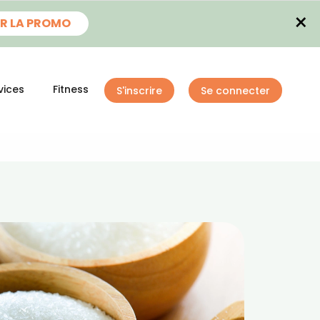
×
R LA PROMO
vices
Fitness
S'inscrire
Se connecter