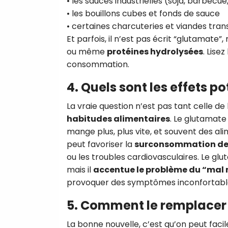
• les sauces industrielles (soja, barbecue,
• les bouillons cubes et fonds de sauce
• certaines charcuteries et viandes tra
Et parfois, il n’est pas écrit “glutamate”
ou même
protéines hydrolysées
. Lise
consommation.
4. Quels sont les effets po
La vraie question n’est pas tant celle de 
habitudes alimentaires
. Le glutamate 
mange plus, plus vite, et souvent des ali
peut favoriser la
surconsommation de se
ou les troubles cardiovasculaires. Le gl
mais il
accentue le problème du “mal
provoquer des symptômes inconfortables
5. Comment le remplacer
La bonne nouvelle, c’est qu’on peut fac