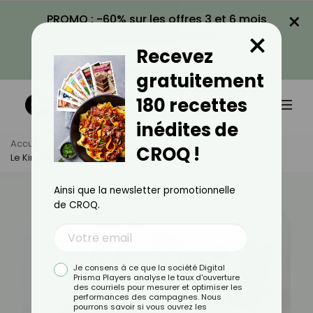
×
PROMO : -60% sur les offres 3 et 6 mois
×
avec le code CROQ60
Recevez
VOIR LA PROMO
gratuitement
180 recettes
inédites de
Accueil
Actus
Minceur
CROQ !
Le Kinder Pingui Est-Il Calorique ?
Ainsi que la newsletter promotionnelle
de CROQ.
Je consens à ce que la société Digital
Prisma Players analyse le taux d'ouverture
des courriels pour mesurer et optimiser les
performances des campagnes. Nous
pourrons savoir si vous ouvrez les