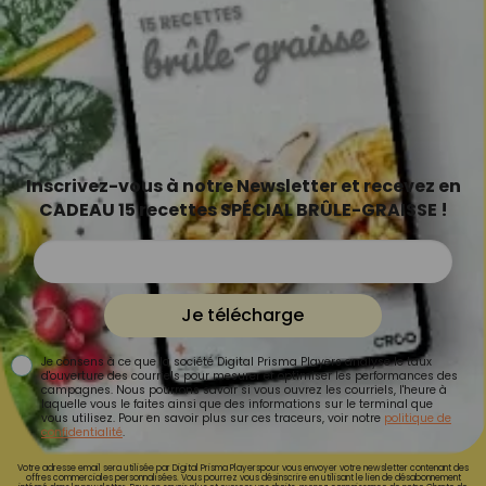
Inscrivez-vous à notre Newsletter et recevez en
CADEAU 15 recettes SPÉCIAL BRÛLE-GRAISSE !
Je télécharge
Je consens à ce que la société Digital Prisma Players analyse le taux
d'ouverture des courriels pour mesurer et optimiser les performances des
campagnes. Nous pourrons savoir si vous ouvrez les courriels, l'heure à
laquelle vous le faites ainsi que des informations sur le terminal que
vous utilisez. Pour en savoir plus sur ces traceurs, voir notre
politique de
confidentialité
.
Votre adresse email sera utilisée par Digital Prisma Playerspour vous envoyer votre newsletter contenant des
offres commerciales personnalisées. Vous pourrez vous désinscrire en utilisant le lien de désabonnement