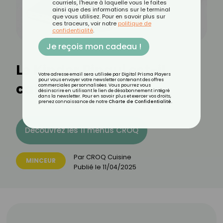
courriels, l'heure à laquelle vous le faites
ainsi que des informations sur le terminal
que vous utilisez. Pour en savoir plus sur
ces traceurs, voir notre
politique de
confidentialité
.
Je reçois mon cadeau !
Le Kinder Pingui est-il
Votre adresse email sera utilisée par Digital Prisma Players
pour vous envoyer votre newsletter contenant des offres
calorique ?
commerciales personnalisées. Vous pourrez vous
désinscrire en utilisant le lien de désabonnement intégré
dans la newsletter. Pour en savoir plus et exercer vos droits,
prenez connaissance de notre
Charte de Confidentialité
.
Découvrez les 11 menus CROQ
Par
CROQ Cuisine
MINCEUR
Publié le
11/04/2025