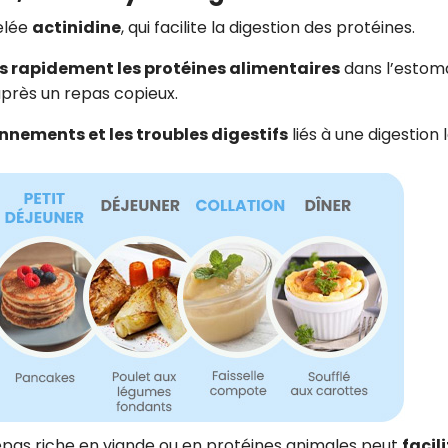
elée
actinidine
, qui facilite la digestion des protéines.
s rapidement les protéines alimentaires
dans l’estom
 après un repas copieux.
onnements et les troubles digestifs
liés à une digestion 
pas riche en viande ou en protéines animales peut
facili