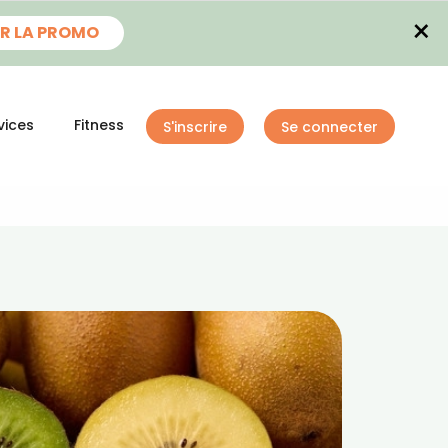
×
R LA PROMO
vices
Fitness
S'inscrire
Se connecter