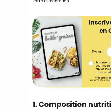
votre alimentation.
Inscriv
en 
E-mail
Je consens 
pour mesure
ouvrez les c
que vous uti
Votre adresse em
personnalisées. Vous 
1. Composition nutrit