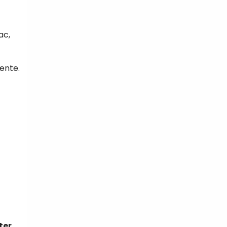
ac,
lente.
ter