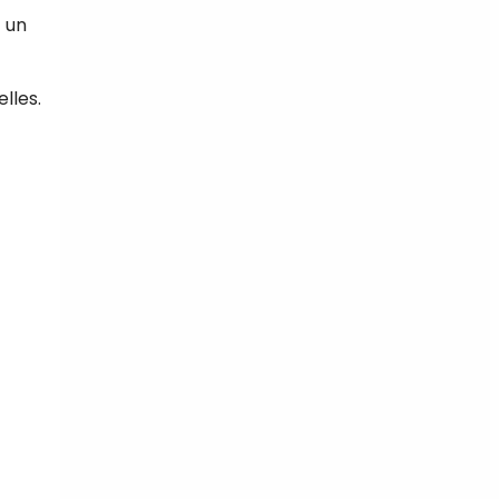
t un
lles.