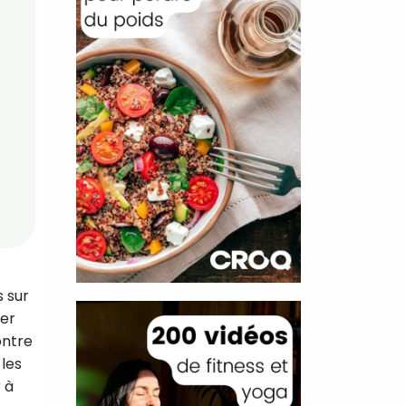
s sur
ser
ontre
 les
r à