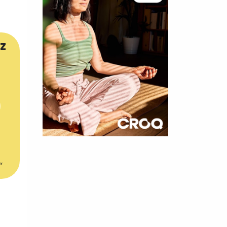
z
×
t 180
er
 CROQ
nnelle de