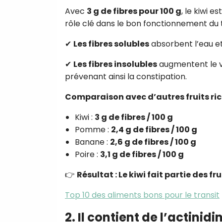
Avec
3 g de fibres pour 100 g
, le kiwi es
rôle clé dans le bon fonctionnement du t
✔
Les fibres solubles
absorbent l’eau et 
✔
Les fibres insolubles
augmentent le vo
prévenant ainsi la constipation.
Comparaison avec d’autres fruits ric
Kiwi :
3 g de fibres / 100 g
Pomme :
2,4 g de fibres / 100 g
Banane :
2,6 g de fibres / 100 g
Poire :
3,1 g de fibres / 100 g
👉
Résultat : Le kiwi fait partie des fr
Top 10 des aliments bons pour le transit
2. Il contient de l’actini