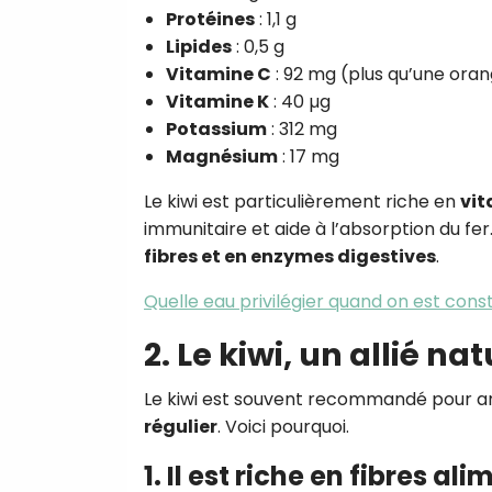
Protéines
: 1,1 g
Lipides
: 0,5 g
Vitamine C
: 92 mg (plus qu’une oran
Vitamine K
: 40 µg
Potassium
: 312 mg
Magnésium
: 17 mg
Le kiwi est particulièrement riche en
vit
immunitaire et aide à l’absorption du fer.
fibres et en enzymes digestives
.
Quelle eau privilégier quand on est cons
2. Le kiwi, un allié na
Le kiwi est souvent recommandé pour amé
régulier
. Voici pourquoi.
1. Il est riche en fibres al