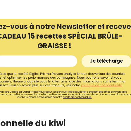
ez-vous à notre Newsletter et receve
CADEAU 15 recettes SPÉCIAL BRÛLE-
GRAISSE !
Je télécharge
à ce que la société Digital Prisma Players analyse le taux d'ouverture des courriels
r et optimiser les performances des campagnes. Nous pourrons savoir si vous
ourriels, l'heure à laquelle vous le faites ainsi que des informations sur le terminal
lisez. Pour en savoir plus sur ces traceurs, voir notre
politique de confidentialité
.
ail sera utilisée par Digital Prisma Playerspour vous envoyer votre newsletter contenant des offres commerciales
Recevez gratuitemen
pourrez vous désinscrire en utilisant le lien de désabonnement intégré dans la newsletter. Pour en savoir plus et exerc
vos droits, prenez connaissance de notre
Charte de Confidentialité.
recettes inédites de
!
ionnelle du kiwi
Ainsi que la newsletter promotio