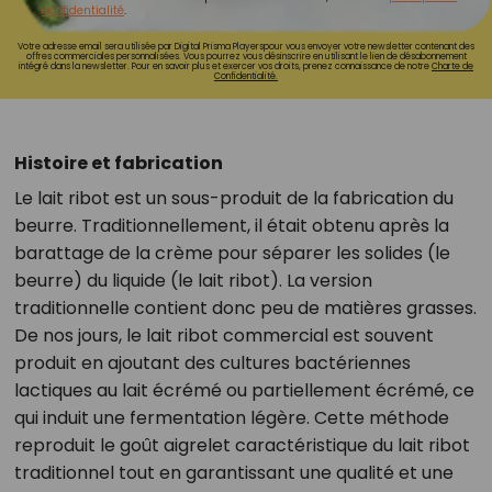
confidentialité
.
Votre adresse email sera utilisée par Digital Prisma Playerspour vous envoyer votre newsletter contenant des
offres commerciales personnalisées. Vous pourrez vous désinscrire en utilisant le lien de désabonnement
intégré dans la newsletter. Pour en savoir plus et exercer vos droits, prenez connaissance de notre
Charte de
Confidentialité.
Histoire et fabrication
Le lait ribot est un sous-produit de la fabrication du
beurre. Traditionnellement, il était obtenu après la
barattage de la crème pour séparer les solides (le
beurre) du liquide (le lait ribot). La version
traditionnelle contient donc peu de matières grasses.
De nos jours, le lait ribot commercial est souvent
produit en ajoutant des cultures bactériennes
lactiques au lait écrémé ou partiellement écrémé, ce
qui induit une fermentation légère. Cette méthode
reproduit le goût aigrelet caractéristique du lait ribot
traditionnel tout en garantissant une qualité et une