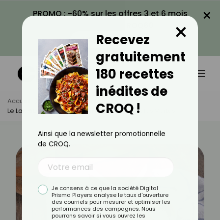
×
PROMO : -60% sur les offres 3 et 6 mois
×
avec le code CROQ60
Recevez
VOIR LA PROMO
gratuitement
180 recettes
inédites de
Accueil
Actus
Alimentation
CROQ !
Le Lait Ribot : Un Trésor Fermenté Aux Multiples Vertus
Ainsi que la newsletter promotionnelle
de CROQ.
Je consens à ce que la société Digital
Prisma Players analyse le taux d'ouverture
des courriels pour mesurer et optimiser les
performances des campagnes. Nous
pourrons savoir si vous ouvrez les