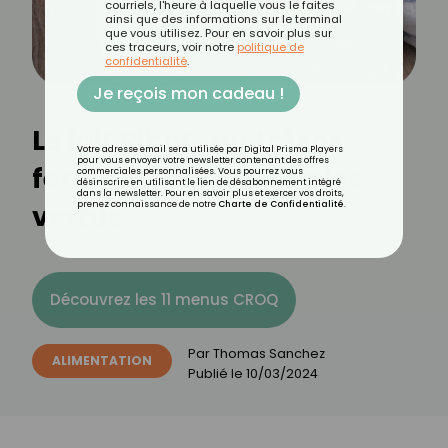
courriels, l'heure à laquelle vous le faites
ainsi que des informations sur le terminal
que vous utilisez. Pour en savoir plus sur
ces traceurs, voir notre
politique de
confidentialité
.
Je reçois mon cadeau !
Le lait Ribot : un trésor
Votre adresse email sera utilisée par Digital Prisma Players
pour vous envoyer votre newsletter contenant des offres
fermenté aux multiples
commerciales personnalisées. Vous pourrez vous
désinscrire en utilisant le lien de désabonnement intégré
dans la newsletter. Pour en savoir plus et exercer vos droits,
vertus
prenez connaissance de notre
Charte de Confidentialité
.
Découvrez les 11 menus CROQ
Par
Thomas Sanchez
ALIMENTATION
Publié le
10/03/2024