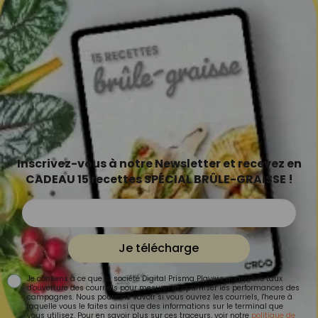
Inscrivez-vous à notre Newsletter et recevez en
CADEAU 15 recettes SPÉCIAL BRÛLE-GRAISSE !
Je télécharge
Je consens à ce que la société Digital Prisma Players analyse le taux
d'ouverture des courriels pour mesurer et optimiser les performances des
campagnes. Nous pourrons savoir si vous ouvrez les courriels, l'heure à
laquelle vous le faites ainsi que des informations sur le terminal que
vous utilisez. Pour en savoir plus sur ces traceurs, voir notre
politique de