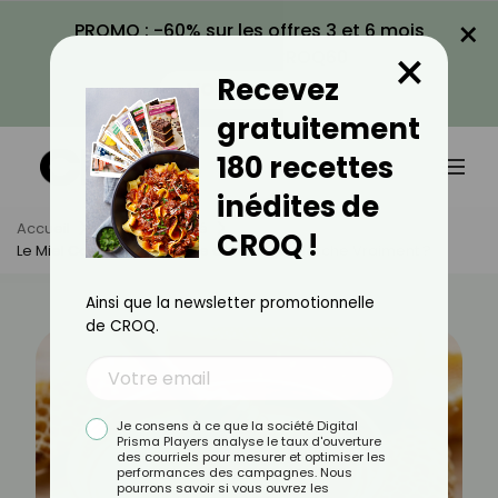
×
PROMO : -60% sur les offres 3 et 6 mois
×
avec le code CROQ60
Recevez
VOIR LA PROMO
gratuitement
180 recettes
inédites de
Accueil
Actus
Santé
CROQ !
Le Miel Contre Les Maux De Gorge : Ça Marche Vraiment ?
Ainsi que la newsletter promotionnelle
de CROQ.
Je consens à ce que la société Digital
Prisma Players analyse le taux d'ouverture
des courriels pour mesurer et optimiser les
performances des campagnes. Nous
pourrons savoir si vous ouvrez les