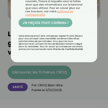
courriels, l'heure à laquelle vous le faites
ainsi que des informations sur le terminal
que vous utilisez. Pour en savoir plus sur
ces traceurs, voir notre
politique de
confidentialité
.
Je reçois mon cadeau !
Le miel contre les maux de
Votre adresse email sera utilisée par Digital Prisma Players
pour vous envoyer votre newsletter contenant des offres
gorge : ça marche
commerciales personnalisées. Vous pourrez vous
désinscrire en utilisant le lien de désabonnement intégré
dans la newsletter. Pour en savoir plus et exercer vos droits,
vraiment ?
prenez connaissance de notre
Charte de Confidentialité
.
Découvrez les 11 menus CROQ
Par
CROQ Bien-être
SANTÉ
Publié le
11/02/2025