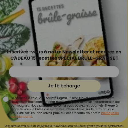
Inscrivez-vous à notre Newsletter et recevez en
CADEAU 15 recettes SPÉCIAL BRÛLE-GRAISSE !
Je télécharge
Je consens à ce que la société Digital Prisma Players analyse le taux
d'ouverture des courriels pour mesurer et optimiser les performances des
campagnes. Nous pourrons savoir si vous ouvrez les courriels, l'heure à
laquelle vous le faites ainsi que des informations sur le terminal que
vous utilisez. Pour en savoir plus sur ces traceurs, voir notre
politique de
confidentialité
.
Votre adresse email sera utilisée par Digital Prisma Playerspour vous envoyer votre newsletter contenant des