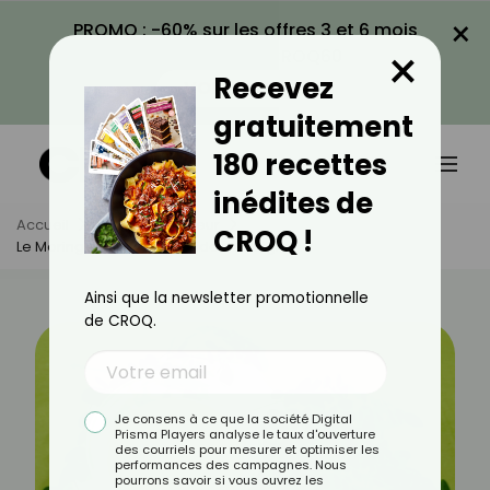
×
PROMO : -60% sur les offres 3 et 6 mois
×
avec le code CROQ60
Recevez
VOIR LA PROMO
gratuitement
180 recettes
inédites de
Accueil
Actus
Minceur
CROQ !
Le Moringa Peut-Il Vous Aider À Maigrir ?
Ainsi que la newsletter promotionnelle
de CROQ.
Je consens à ce que la société Digital
Prisma Players analyse le taux d'ouverture
des courriels pour mesurer et optimiser les
performances des campagnes. Nous
pourrons savoir si vous ouvrez les