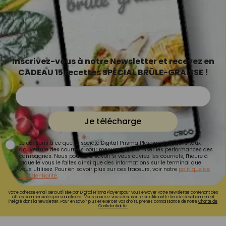
Inscrivez-vous à notre Newsletter et recevez en
CADEAU 15 recettes SPÉCIAL BRÛLE-GRAISSE !
Je télécharge
Je consens à ce que la société Digital Prisma Players analyse le taux
d'ouverture des courriels pour mesurer et optimiser les performances des
campagnes. Nous pourrons savoir si vous ouvrez les courriels, l'heure à
laquelle vous le faites ainsi que des informations sur le terminal que
vous utilisez. Pour en savoir plus sur ces traceurs, voir notre
politique de
confidentialité
.
Votre adresse email sera utilisée par Digital Prisma Playerspour vous envoyer votre newsletter contenant des
offres commerciales personnalisées. Vous pourrez vous désinscrire en utilisant le lien de désabonnement
intégré dans la newsletter. Pour en savoir plus et exercer vos droits, prenez connaissance de notre
Charte de
Confidentialité.