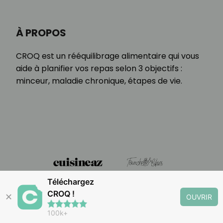
À PROPOS
CROQ est un rééquilibrage alimentaire qui vous
aide à planifier vos repas selon 3 objectifs :
minceur, maladie chronique, étapes de vie.
Téléchargez
CROQ !
✕
OUVRIR
100k+