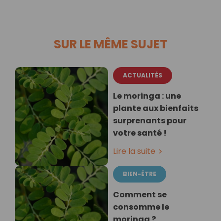
SUR LE MÊME SUJET
ACTUALITÉS
Le moringa : une
plante aux bienfaits
surprenants pour
votre santé !
Lire la suite
BIEN-ÊTRE
Comment se
consomme le
moringa ?