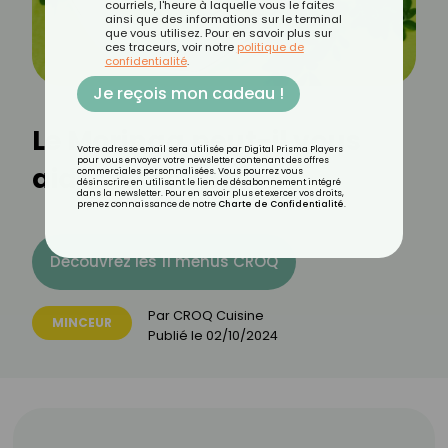
courriels, l'heure à laquelle vous le faites
ainsi que des informations sur le terminal
que vous utilisez. Pour en savoir plus sur
ces traceurs, voir notre
politique de
confidentialité
.
Je reçois mon cadeau !
Le Moringa peut-il vous
Votre adresse email sera utilisée par Digital Prisma Players
pour vous envoyer votre newsletter contenant des offres
aider à maigrir ?
commerciales personnalisées. Vous pourrez vous
désinscrire en utilisant le lien de désabonnement intégré
dans la newsletter. Pour en savoir plus et exercer vos droits,
prenez connaissance de notre
Charte de Confidentialité
.
Découvrez les 11 menus CROQ
Par
CROQ Cuisine
MINCEUR
Publié le
02/10/2024