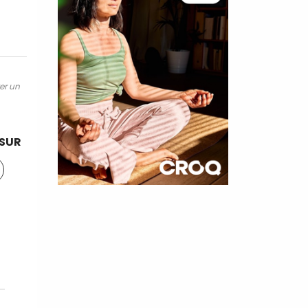
ter un
 SUR
×
t 180
 CROQ
nnelle de