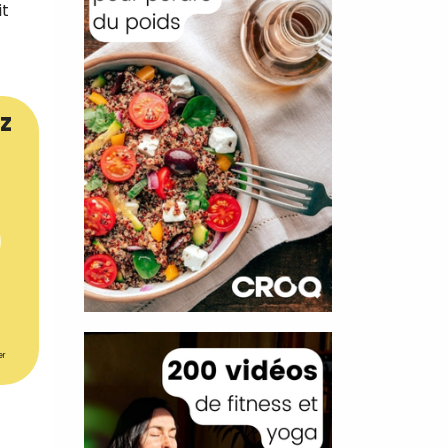
it
z
er