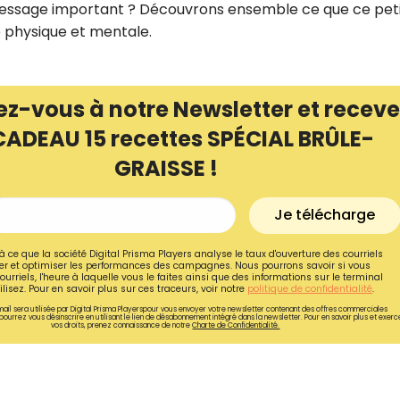
message important ? Découvrons ensemble ce que ce pet
 physique et mentale.
ez-vous à notre Newsletter et receve
CADEAU 15 recettes SPÉCIAL BRÛLE-
GRAISSE !
Je télécharge
à ce que la société Digital Prisma Players analyse le taux d'ouverture des courriels
r et optimiser les performances des campagnes. Nous pourrons savoir si vous
ourriels, l'heure à laquelle vous le faites ainsi que des informations sur le terminal
lisez. Pour en savoir plus sur ces traceurs, voir notre
politique de confidentialité
.
ail sera utilisée par Digital Prisma Playerspour vous envoyer votre newsletter contenant des offres commerciales
pourrez vous désinscrire en utilisant le lien de désabonnement intégré dans la newsletter. Pour en savoir plus et exerc
vos droits, prenez connaissance de notre
Charte de Confidentialité.