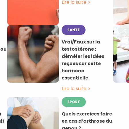
Lire la suite
SANTÉ
Vrai/Faux sur la
 ou
testostérone :
démêler les idées
reçues sur cette
hormone
essentielle
Lire la suite
SPORT
à
Quels exercices faire
it
en cas d’arthrose du
genou ?