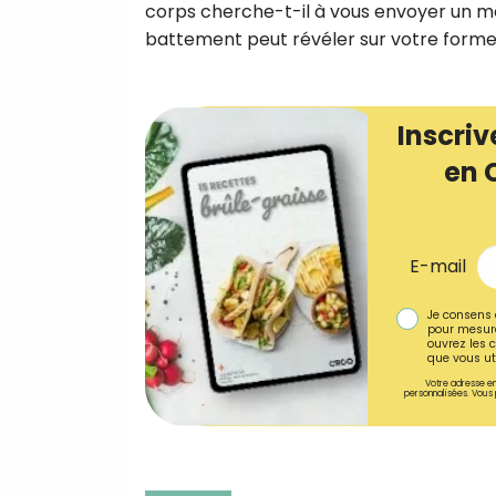
corps cherche-t-il à vous envoyer un 
battement peut révéler sur votre forme
Inscriv
en 
E-mail
Je consens 
pour mesure
ouvrez les c
que vous uti
Votre adresse em
personnalisées. Vous 