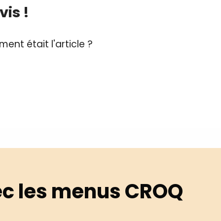
is !
CROQ.
ent était l'article ?
Je consens à ce que la société Digi
Prisma Players analyse le taux d'ou
des courriels pour mesurer et optim
performances des campagnes. No
pourrons savoir si vous ouvrez les co
l'heure à laquelle vous le faites ains
des informations sur le terminal qu
utilisez. Pour en savoir plus sur ces 
voir notre
politique de confidentialit
Je reçois mon cadeau !
Votre adresse email sera utilisée par Digital Prisma Playe
envoyer votre newsletter contenant des offres commercial
c les menus CROQ
personnalisées. Vous pourrez vous désinscrire en utilisan
désabonnement intégré dans la newsletter. Pour en savoi
exercer vos droits, prenez connaissance de notre
Charte 
Confidentialité
.