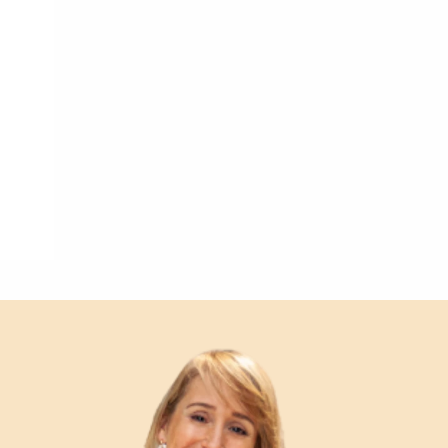
tal
verture
iser les
us
urriels,
i que
e vous
traceurs,
é
.
rs pour vous
es
t le lien de
r plus et
de