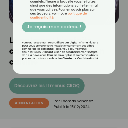
courriels, l'heure à laquelle vous le faites
ainsi que des informations sur le terminal
que vous utilisez. Pour en savoir plus sur
ces traceurs, voir notre
politique de
confidentialité
.
Je reçois mon cadeau !
Le paleron : bienfaits,
Votre adresse email sera utilisée par Digital Prisma Players
pour vous envoyer votre newsletter contenant des offres
calories et utilisation en
commerciales personnalisées. Vous pourrez vous
désinscrire en utilisant le lien de désabonnement intégré
dans la newsletter. Pour en savoir plus et exercer vos droits,
cuisine
prenez connaissance de notre
Charte de Confidentialité
.
Découvrez les 11 menus CROQ
Par
Thomas Sanchez
ALIMENTATION
Publié le
15/12/2024