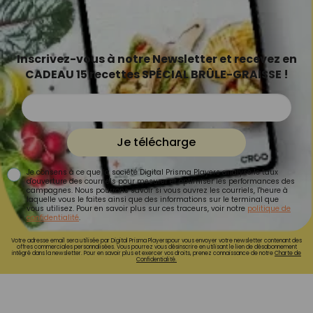
Inscrivez-vous à notre Newsletter et recevez en
CADEAU 15 recettes SPÉCIAL BRÛLE-GRAISSE !
Je télécharge
Je consens à ce que la société Digital Prisma Players analyse le taux
d'ouverture des courriels pour mesurer et optimiser les performances des
campagnes. Nous pourrons savoir si vous ouvrez les courriels, l'heure à
laquelle vous le faites ainsi que des informations sur le terminal que
vous utilisez. Pour en savoir plus sur ces traceurs, voir notre
politique de
confidentialité
.
Votre adresse email sera utilisée par Digital Prisma Playerspour vous envoyer votre newsletter contenant des
offres commerciales personnalisées. Vous pourrez vous désinscrire en utilisant le lien de désabonnement
intégré dans la newsletter. Pour en savoir plus et exercer vos droits, prenez connaissance de notre
Charte de
Confidentialité.