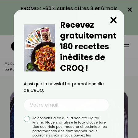
×
PROMO : -60% sur les offres 3 et 6 mois
×
avec le code CROQ60
Recevez
VOIR LA PROMO
gratuitement
180 recettes
inédites de
Accueil
Actus
Alimentation
CROQ !
Le Paleron : Bienfaits, Calories Et Utilisation En Cuisine
Ainsi que la newsletter promotionnelle
de CROQ.
Je consens à ce que la société Digital
Prisma Players analyse le taux d'ouverture
des courriels pour mesurer et optimiser les
performances des campagnes. Nous
pourrons savoir si vous ouvrez les