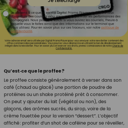
Je télécharge
Je consens à ce que la société Digital Prisma Players analyse le taux
d'ouverture des courriels pour mesurer et optimiser les performances des
campagnes. Nous pourrons savoir si vous ouvrez les courriels, l'heure à
laquelle vous le faites ainsi que des informations sur le terminal que
vous utilisez. Pour en savoir plus sur ces traceurs, voir notre
politique de
confidentialité
.
Votre adresse email sera utilisée par Digital Prisma Playerspour vous envoyer votre newsletter contenant des
offres commerciales personnalisées. Vous pourrez vous désinscrire en utilisant le lien de désabonnement
intégré dans la newsletter. Pour en savoir plus et exercer vos droits, prenez connaissance de notre
Charte de
Confidentialité.
Qu’est‑ce que le proffee ?
Le proffee consiste généralement à verser dans son
café (chaud ou glacé) une portion de poudre de
protéines ou un shake protéiné prêt à consommer.
On peut y ajouter du lait (végétal ou non), des
glaçons, des arômes sucrés, du sirop, voire de la
crème fouettée pour la version “dessert”. L’objectif
affiché : profiter d’un shot de caféine pour se réveiller,