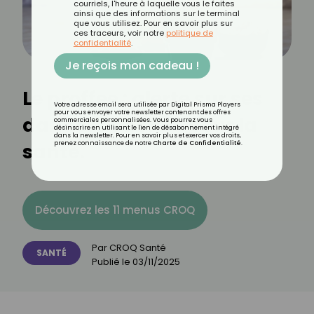
courriels, l'heure à laquelle vous le faites
ainsi que des informations sur le terminal
que vous utilisez. Pour en savoir plus sur
ces traceurs, voir notre
politique de
confidentialité
.
Je reçois mon cadeau !
Le proffee : alerte sur ses
Votre adresse email sera utilisée par Digital Prisma Players
pour vous envoyer votre newsletter contenant des offres
dangers cachés pour la
commerciales personnalisées. Vous pourrez vous
désinscrire en utilisant le lien de désabonnement intégré
dans la newsletter. Pour en savoir plus et exercer vos droits,
santé.
prenez connaissance de notre
Charte de Confidentialité
.
Découvrez les 11 menus CROQ
Par
CROQ Santé
SANTÉ
Publié le
03/11/2025