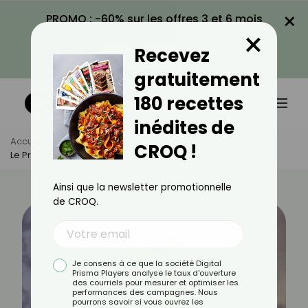
×
PROMO : -60% sur les offres 3 et 6 mois
×
avec le code CROQ60
Recevez
VOIR LA PROMO
gratuitement
180 recettes
inédites de
Accueil
Actus
Santé
CROQ !
Le Proffee : Alerte Sur Ses Dangers Cachés Pour La Santé.
Ainsi que la newsletter promotionnelle
de CROQ.
Je consens à ce que la société Digital
Prisma Players analyse le taux d'ouverture
des courriels pour mesurer et optimiser les
performances des campagnes. Nous
pourrons savoir si vous ouvrez les