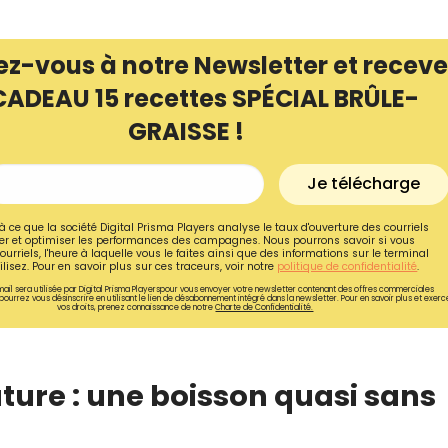
ez-vous à notre Newsletter et receve
CADEAU 15 recettes SPÉCIAL BRÛLE-
GRAISSE !
Je télécharge
à ce que la société Digital Prisma Players analyse le taux d'ouverture des courriels
r et optimiser les performances des campagnes. Nous pourrons savoir si vous
ourriels, l'heure à laquelle vous le faites ainsi que des informations sur le terminal
lisez. Pour en savoir plus sur ces traceurs, voir notre
politique de confidentialité
.
ail sera utilisée par Digital Prisma Playerspour vous envoyer votre newsletter contenant des offres commerciales
pourrez vous désinscrire en utilisant le lien de désabonnement intégré dans la newsletter. Pour en savoir plus et exerc
vos droits, prenez connaissance de notre
Charte de Confidentialité.
Recevez gratuitemen
recettes inédites de
ture : une boisson quasi sans
!
Ainsi que la newsletter promotio