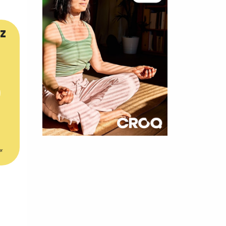
z
×
er
t 180
 CROQ
nnelle de