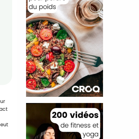
our
pact
peut