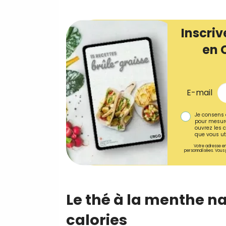
Inscriv
en 
E-mail
Je consens 
pour mesure
ouvrez les c
que vous uti
Votre adresse em
personnalisées. Vous 
Le thé à la menthe na
calories