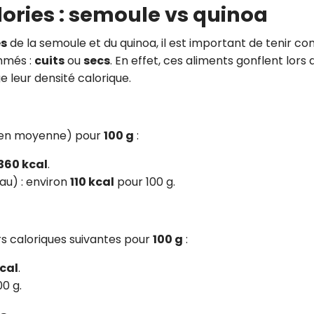
ories : semoule vs quinoa
es
de la semoule et du quinoa, il est important de tenir c
ommés :
cuits
ou
secs
. En effet, ces aliments gonflent lors 
e leur densité calorique.
e (en moyenne) pour
100 g
:
360 kcal
.
au) : environ
110 kcal
pour 100 g.
urs caloriques suivantes pour
100 g
:
cal
.
0 g.