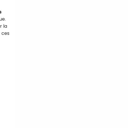
s
ue.
r la
 ces