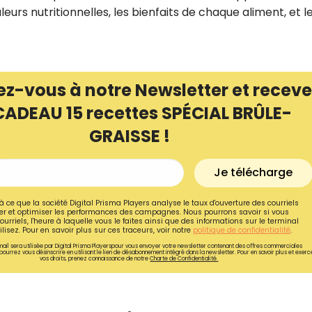
eurs nutritionnelles, les bienfaits de chaque aliment, et l
ez-vous à notre Newsletter et receve
CADEAU 15 recettes SPÉCIAL BRÛLE-
GRAISSE !
Je télécharge
à ce que la société Digital Prisma Players analyse le taux d'ouverture des courriels
r et optimiser les performances des campagnes. Nous pourrons savoir si vous
ourriels, l'heure à laquelle vous le faites ainsi que des informations sur le terminal
Recevez gratuitemen
lisez. Pour en savoir plus sur ces traceurs, voir notre
politique de confidentialité
.
ail sera utilisée par Digital Prisma Playerspour vous envoyer votre newsletter contenant des offres commerciales
recettes inédites de
pourrez vous désinscrire en utilisant le lien de désabonnement intégré dans la newsletter. Pour en savoir plus et exerc
vos droits, prenez connaissance de notre
Charte de Confidentialité.
!
Ainsi que la newsletter promotio