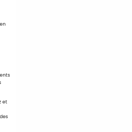
 en
ments
s
z et
ides