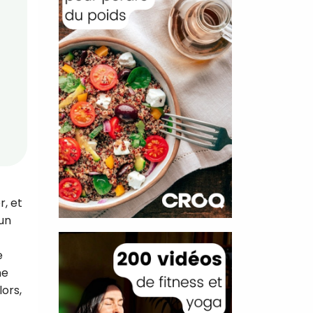
r, et
 un
e
ne
lors,