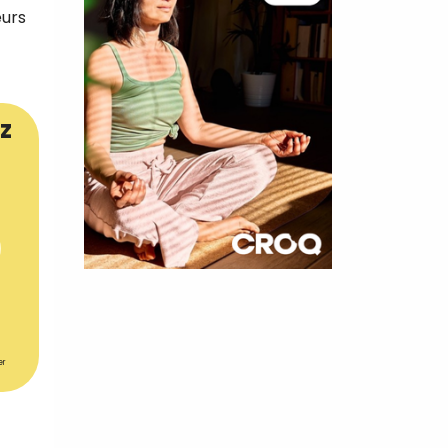
eurs
z
×
t 180
 CROQ
er
nnelle de