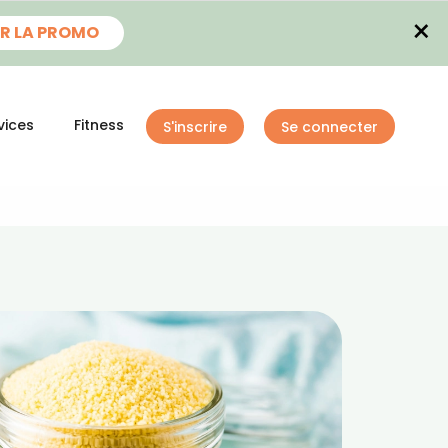
×
R LA PROMO
vices
Fitness
S'inscrire
Se connecter