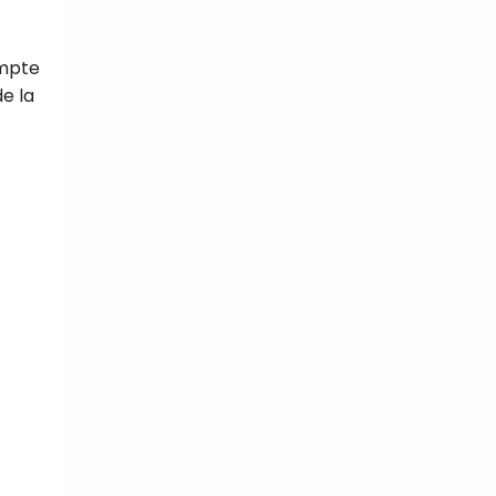
ompte
de la