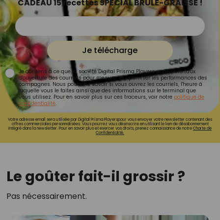
CADEAU 15 recettes SPÉCIAL BRÛLE-GRAISSE !
Je télécharge
Je consens à ce que la société Digital Prisma Players analyse le taux
d'ouverture des courriels pour mesurer et optimiser les performances des
campagnes. Nous pourrons savoir si vous ouvrez les courriels, l'heure à
laquelle vous le faites ainsi que des informations sur le terminal que
vous utilisez. Pour en savoir plus sur ces traceurs, voir notre
politique de
confidentialité
.
Votre adresse email sera utilisée par Digital Prisma Playerspour vous envoyer votre newsletter contenant des
offres commerciales personnalisées. Vous pourrez vous désinscrire en utilisant le lien de désabonnement
intégré dans la newsletter. Pour en savoir plus et exercer vos droits, prenez connaissance de notre
Charte de
Confidentialité.
Le goûter fait-il grossir ?
Pas nécessairement.