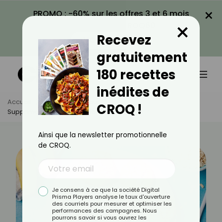
×
PROMO : -60% sur les offres 3 et 6 mois
×
avec le code CROQ60
Recevez
VOIR LA PROMO
gratuitement
180 recettes
inédites de
Accueil
Actus
Minceur
CROQ !
Supprimer Le Goûter : Efficace Pour Maigrir ?
Ainsi que la newsletter promotionnelle
de CROQ.
Je consens à ce que la société Digital
Prisma Players analyse le taux d'ouverture
des courriels pour mesurer et optimiser les
performances des campagnes. Nous
pourrons savoir si vous ouvrez les