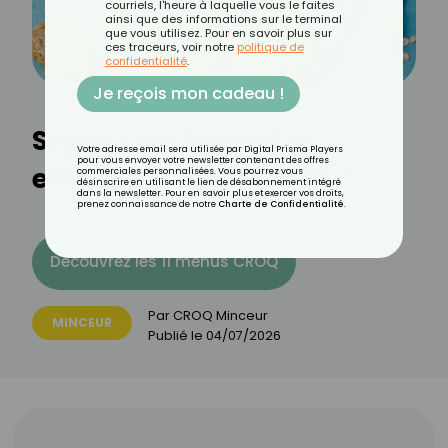
courriels, l'heure à laquelle vous le faites
ainsi que des informations sur le terminal
que vous utilisez. Pour en savoir plus sur
ces traceurs, voir notre
politique de
confidentialité
.
Je reçois mon cadeau !
Supprimer le goûter :
Votre adresse email sera utilisée par Digital Prisma Players
pour vous envoyer votre newsletter contenant des offres
efficace pour maigrir ?
commerciales personnalisées. Vous pourrez vous
désinscrire en utilisant le lien de désabonnement intégré
dans la newsletter. Pour en savoir plus et exercer vos droits,
prenez connaissance de notre
Charte de Confidentialité
.
Découvrez les 11 menus CROQ
Par
CROQ Minceur
MINCEUR
Publié le
04/07/2026