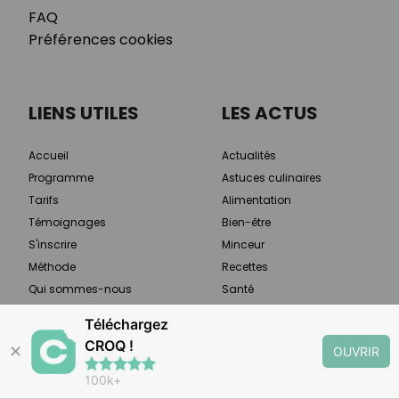
FAQ
Préférences cookies
LIENS UTILES
LES ACTUS
Accueil
Actualités
Programme
Astuces culinaires
Tarifs
Alimentation
Témoignages
Bien-être
S'inscrire
Minceur
Méthode
Recettes
Qui sommes-nous
Santé
Presse & médias
Sport
Téléchargez
Programme ambassadrice
CROQ !
✕
OUVRIR
Charte de confidentialité
Services
100k+