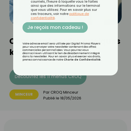
courriels, l'heure à laquelle vous le faites
ainsi que des informations sur le terminal
que vous utilisez. Pour en savoir plus sur
ces traceurs, voir notre
politique de
confidentialité
.
Je reçois mon cadeau !
Comment perdre quelques
Votre adresse email sera utilisée par Digital Prisma Players
pour vous envoyer votre newsletter contenant des offres
kilos facilement ?
commerciales personnalisées. Vous pourrez vous
désinscrire en utilisant le lien de désabonnement intégré
dans la newsletter. Pour en savoir plus et exercer vos droits,
prenez connaissance de notre
Charte de Confidentialité
.
Découvrez les 11 menus CROQ
Par
CROQ Minceur
MINCEUR
Publié le
18/05/2026