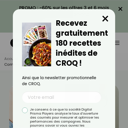
×
PROMO : -60% sur les offres 3 et 6 mois
×
avec le code CROQ60
Recevez
VOIR LA PROMO
gratuitement
180 recettes
inédites de
Accueil
Actus
Minceur
CROQ !
Comment Perdre Quelques Kilos Facilement ?
Ainsi que la newsletter promotionnelle
de CROQ.
Je consens à ce que la société Digital
Prisma Players analyse le taux d'ouverture
des courriels pour mesurer et optimiser les
performances des campagnes. Nous
pourrons savoir si vous ouvrez les