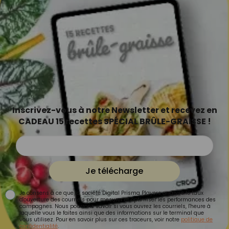
Inscrivez-vous à notre Newsletter et recevez en
CADEAU 15 recettes SPÉCIAL BRÛLE-GRAISSE !
Je télécharge
Je consens à ce que la société Digital Prisma Players analyse le taux
d'ouverture des courriels pour mesurer et optimiser les performances des
campagnes. Nous pourrons savoir si vous ouvrez les courriels, l'heure à
laquelle vous le faites ainsi que des informations sur le terminal que
vous utilisez. Pour en savoir plus sur ces traceurs, voir notre
politique de
confidentialité
.