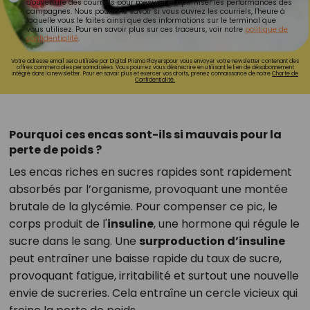
d'ouverture des courriels pour mesurer et optimiser les performances des
campagnes. Nous pourrons savoir si vous ouvrez les courriels, l'heure à
laquelle vous le faites ainsi que des informations sur le terminal que
vous utilisez. Pour en savoir plus sur ces traceurs, voir notre
politique de
confidentialité
.
Votre adresse email sera utilisée par Digital Prisma Playerspour vous envoyer votre newsletter contenant des
offres commerciales personnalisées. Vous pourrez vous désinscrire en utilisant le lien de désabonnement
intégré dans la newsletter. Pour en savoir plus et exercer vos droits, prenez connaissance de notre
Charte de
Confidentialité.
Pourquoi ces encas sont-ils si mauvais pour la
perte de poids ?
Les encas riches en sucres rapides sont rapidement
absorbés par l’organisme, provoquant une montée
brutale de la glycémie. Pour compenser ce pic, le
corps produit de l'
insuline
, une hormone qui régule le
sucre dans le sang. Une
surproduction d’insuline
peut entraîner une baisse rapide du taux de sucre,
provoquant fatigue, irritabilité et surtout une nouvelle
envie de sucreries. Cela entraîne un cercle vicieux qui