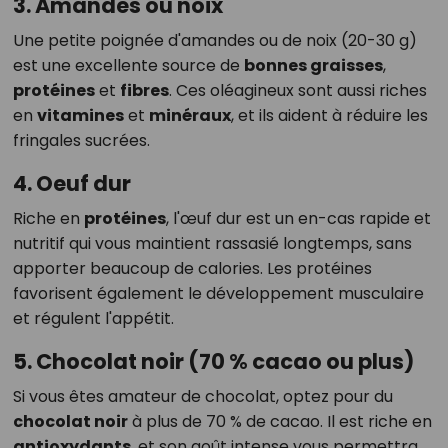
3. Amandes ou noix
Une petite poignée d'amandes ou de noix (20-30 g)
est une excellente source de
bonnes graisses
,
protéines
et
fibres
. Ces oléagineux sont aussi riches
en
vitamines
et
minéraux
, et ils aident à réduire les
fringales sucrées.
4. Oeuf dur
Riche en
protéines
, l'œuf dur est un en-cas rapide et
nutritif qui vous maintient rassasié longtemps, sans
apporter beaucoup de calories. Les protéines
favorisent également le développement musculaire
et régulent l'appétit.
5. Chocolat noir (70 % cacao ou plus)
Si vous êtes amateur de chocolat, optez pour du
chocolat noir
à plus de 70 % de cacao. Il est riche en
antioxydants
, et son goût intense vous permettra