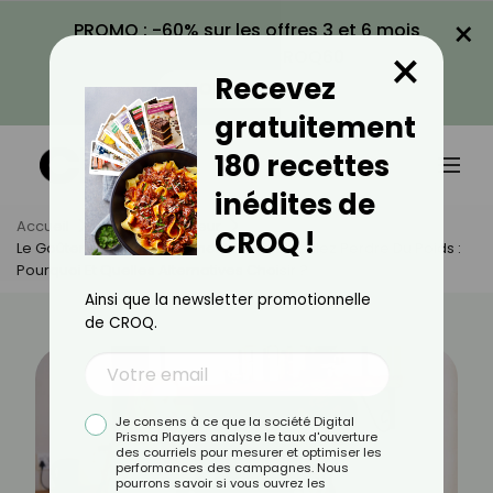
×
PROMO : -60% sur les offres 3 et 6 mois
×
avec le code CROQ60
Recevez
VOIR LA PROMO
gratuitement
180 recettes
inédites de
Accueil
Actus
Minceur
CROQ !
Le Goûter À Éviter Absolument Si Vous Voulez Perdre Du Poids :
Pourquoi Et Quelles Alternatives Choisir ?
Ainsi que la newsletter promotionnelle
de CROQ.
Je consens à ce que la société Digital
Prisma Players analyse le taux d'ouverture
des courriels pour mesurer et optimiser les
performances des campagnes. Nous
pourrons savoir si vous ouvrez les