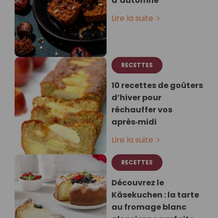
d’automne
Lire la suite
RECETTES
10 recettes de goûters
d’hiver pour
réchauffer vos
après‑midi
Lire la suite
RECETTES
Découvrez le
Käsekuchen : la tarte
au fromage blanc