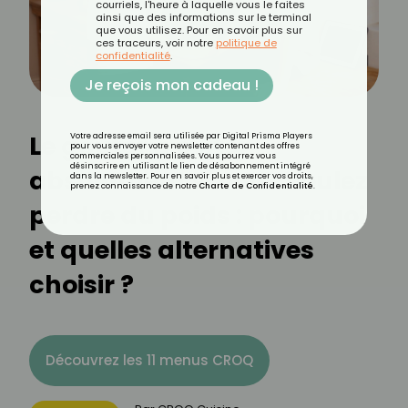
courriels, l'heure à laquelle vous le faites
ainsi que des informations sur le terminal
que vous utilisez. Pour en savoir plus sur
ces traceurs, voir notre
politique de
confidentialité
.
Je reçois mon cadeau !
Le goûter à éviter
Votre adresse email sera utilisée par Digital Prisma Players
pour vous envoyer votre newsletter contenant des offres
commerciales personnalisées. Vous pourrez vous
désinscrire en utilisant le lien de désabonnement intégré
absolument si vous voulez
dans la newsletter. Pour en savoir plus et exercer vos droits,
prenez connaissance de notre
Charte de Confidentialité
.
perdre du poids : pourquoi
et quelles alternatives
choisir ?
Découvrez les 11 menus CROQ