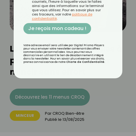
courriels, l'heure à laquelle vous le faites
ainsi que des informations sur le terminal
que vous utilisez. Pour en savoir plus sur
ces traceurs, voir notre
politique de
confidentialité
.
Je reçois mon cadeau !
Les 3 boissons naturelles à
Votre adresse email sera utilisée par Digital Prisma Players
pour vous envoyer votre newsletter contenant des offres
commerciales personnalisées. Vous pourrez vous
désinscrire en utilisant le lien de désabonnement intégré
prendre après 20h pour
dans la newsletter. Pour en savoir plus et exercer vos droits,
prenez connaissance de notre
Charte de Confidentialité
.
mincir sans effort
Découvrez les 11 menus CROQ
Par
CROQ Bien-être
MINCEUR
Publié le
13/08/2025