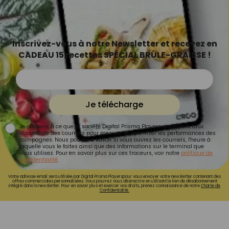
Inscrivez-vous à notre Newsletter et recevez en
CADEAU 15 recettes SPÉCIAL BRÛLE-GRAISSE !
Je télécharge
Je consens à ce que la société Digital Prisma Players analyse le taux
d'ouverture des courriels pour mesurer et optimiser les performances des
campagnes. Nous pourrons savoir si vous ouvrez les courriels, l'heure à
laquelle vous le faites ainsi que des informations sur le terminal que
vous utilisez. Pour en savoir plus sur ces traceurs, voir notre
politique de
confidentialité
.
Votre adresse email sera utilisée par Digital Prisma Playerspour vous envoyer votre newsletter contenant des
offres commerciales personnalisées. Vous pourrez vous désinscrire en utilisant le lien de désabonnement
intégré dans la newsletter. Pour en savoir plus et exercer vos droits, prenez connaissance de notre
Charte de
Confidentialité.