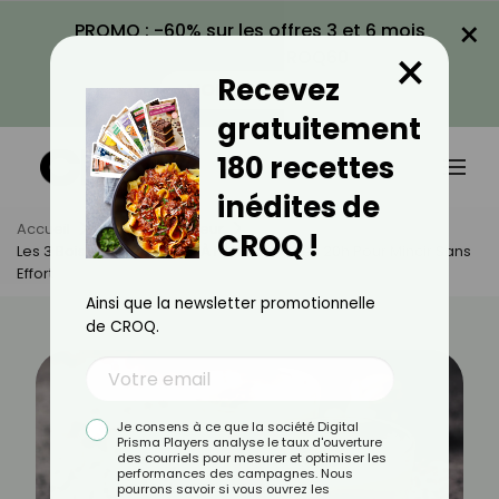
×
PROMO : -60% sur les offres 3 et 6 mois
×
avec le code CROQ60
Recevez
VOIR LA PROMO
gratuitement
180 recettes
inédites de
Accueil
Actus
Minceur
CROQ !
Les 3 Boissons Naturelles À Prendre Après 20h Pour Mincir Sans
Effort
Ainsi que la newsletter promotionnelle
de CROQ.
Je consens à ce que la société Digital
Prisma Players analyse le taux d'ouverture
des courriels pour mesurer et optimiser les
performances des campagnes. Nous
pourrons savoir si vous ouvrez les