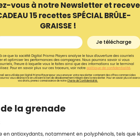
ez-vous à notre Newsletter et receve
CADEAU 15 recettes SPÉCIAL BRÛLE-
GRAISSE !
Je télécharge
à ce que la société Digital Prisma Players analyse le taux d'ouverture des courriels
r et optimiser les performances des campagnes. Nous pourrons savoir si vous
ourriels, l'heure à laquelle vous le faites ainsi que des informations sur le terminal
lisez. Pour en savoir plus sur ces traceurs, voir notre
politique de confidentialité
.
ail sera utilisée par Digital Prisma Playerspour vous envoyer votre newsletter contenant des offres commerciales
pourrez vous désinscrire en utilisant le lien de désabonnement intégré dans la newsletter. Pour en savoir plus et exerc
vos droits, prenez connaissance de notre
Charte de Confidentialité.
Recevez gratuitemen
 de la grenade
recettes inédites de
s
!
e en antioxydants, notamment en polyphénols, tels que l
Ainsi que la newsletter promotio