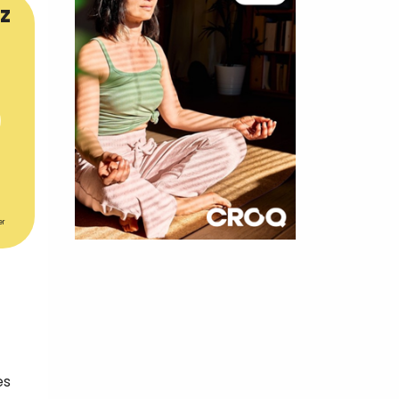
z
er
×
t 180
 CROQ
es
nnelle de