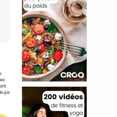
s
res
tant
u jus