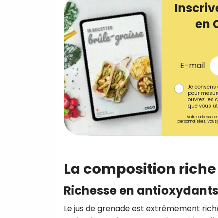
Inscriv
en 
E-mail
Je consens 
pour mesure
ouvrez les c
que vous uti
Votre adresse em
personnalisées. Vous 
La composition riche
Richesse en antioxydant
Le jus de grenade est extrêmement rich