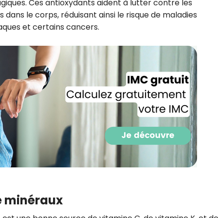
agiques. Ces antioxydants aident à lutter contre les
CROQ.
dans le corps, réduisant ainsi le risque de maladies
aques et certains cancers.
Je consens à ce que la société Digi
Prisma Players analyse le taux d'ou
des courriels pour mesurer et optim
performances des campagnes. No
pourrons savoir si vous ouvrez les co
l'heure à laquelle vous le faites ains
des informations sur le terminal qu
utilisez. Pour en savoir plus sur ces 
voir notre
politique de confidentialit
Je reçois mon cadeau !
Votre adresse email sera utilisée par Digital Prisma Playe
envoyer votre newsletter contenant des offres commercial
personnalisées. Vous pourrez vous désinscrire en utilisan
désabonnement intégré dans la newsletter. Pour en savoi
exercer vos droits, prenez connaissance de notre
Charte 
e minéraux
Confidentialité
.