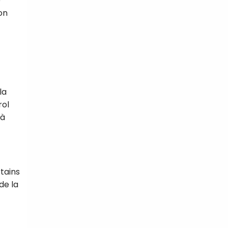
e
on
la
rol
 à
tains
de la