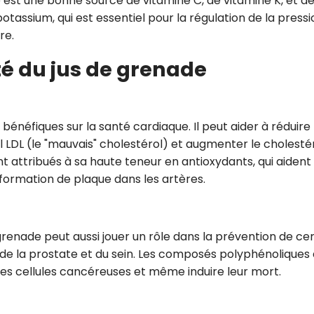
e est une bonne source de vitamine C, de vitamine K, et d
potassium, qui est essentiel pour la régulation de la pressi
re.
té du jus de grenade
énéfiques sur la santé cardiaque. Il peut aider à réduire 
ol LDL (le "mauvais" cholestérol) et augmenter le cholesté
nt attribués à sa haute teneur en antioxydants, qui aident
 formation de plaque dans les artères.
renade peut aussi jouer un rôle dans la prévention de cer
e la prostate et du sein. Les composés polyphénoliques 
es cellules cancéreuses et même induire leur mort.