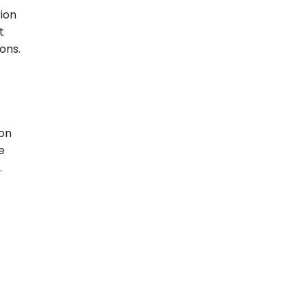
ion
t
ons.
ion
e
.