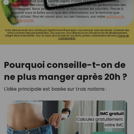
Je consens à ce que la société Digital Prisma Players analyse le taux
d'ouverture des courriels pour mesurer et optimiser les performances des
campagnes. Nous pourrons savoir si vous ouvrez les courriels, l'heure à
laquelle vous le faites ainsi que des informations sur le terminal que
vous utilisez. Pour en savoir plus sur ces traceurs, voir notre
politique de
confidentialité
.
Votre adresse email sera utilisée par Digital Prisma Playerspour vous envoyer votre newsletter contenant des
offres commerciales personnalisées. Vous pourrez vous désinscrire en utilisant le lien de désabonnement
intégré dans la newsletter. Pour en savoir plus et exercer vos droits, prenez connaissance de notre
Charte de
Confidentialité.
Pourquoi conseille-t-on de
ne plus manger après 20h ?
L'idée principale est basée sur trois notions :