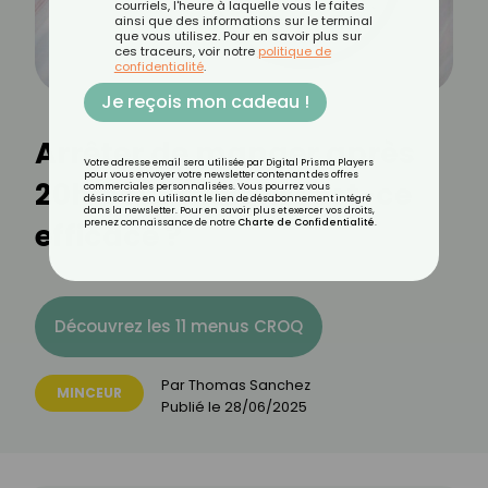
courriels, l'heure à laquelle vous le faites
ainsi que des informations sur le terminal
que vous utilisez. Pour en savoir plus sur
ces traceurs, voir notre
politique de
confidentialité
.
Je reçois mon cadeau !
Arrêter de manger après
Votre adresse email sera utilisée par Digital Prisma Players
pour vous envoyer votre newsletter contenant des offres
20h pour maigrir : est-ce
commerciales personnalisées. Vous pourrez vous
désinscrire en utilisant le lien de désabonnement intégré
dans la newsletter. Pour en savoir plus et exercer vos droits,
efficace ?
prenez connaissance de notre
Charte de Confidentialité
.
Découvrez les 11 menus CROQ
Par
Thomas Sanchez
MINCEUR
Publié le
28/06/2025