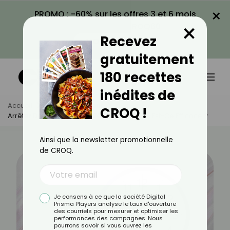
×
PROMO : -60% sur les offres 3 et 6 mois
×
avec le code CROQ60
Recevez
VOIR LA PROMO
gratuitement
180 recettes
inédites de
Accueil
Actus
Minceur
CROQ !
Arrêter De Manger Après 20h Pour Maigrir : Est-Ce Efficace ?
Ainsi que la newsletter promotionnelle
de CROQ.
Je consens à ce que la société Digital
Prisma Players analyse le taux d'ouverture
des courriels pour mesurer et optimiser les
performances des campagnes. Nous
pourrons savoir si vous ouvrez les