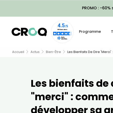
PROMO : -60% s
Programme
T
Accueil
Actus
Bien-Être
Les Bienfaits De Dire 'merc
Les bienfaits de 
"merci" : comm
développer sa g