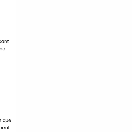
t
sant
 ne
s que
iment