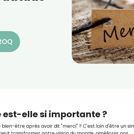
CROQ
 est-elle si importante ?
ien-être après avoir dit "merci" ? C'est loin d'être un si
 peut transformer notre vision du monde, améliorer nos