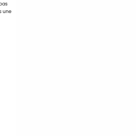
 pas
s une