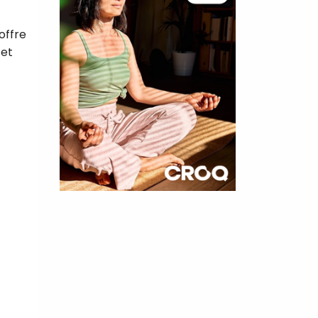
offre
 et
×
t 180
 CROQ
nnelle de