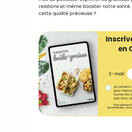
relations et même booster notre santé.
cette qualité précieuse ?
Inscriv
en 
E-mail
Je consens 
pour mesure
ouvrez les c
que vous uti
Votre adresse em
personnalisées. Vous 