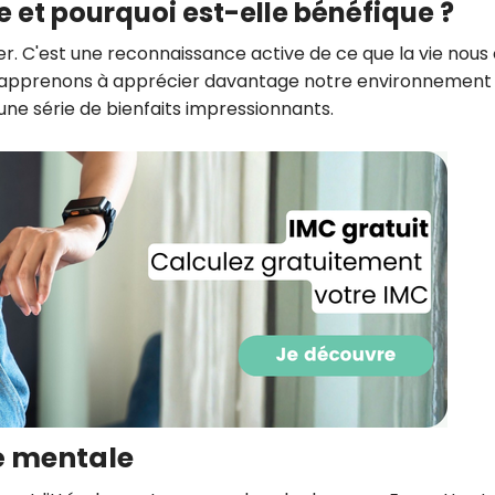
e et pourquoi est-elle bénéfique ?
er. C'est une reconnaissance active de ce que la vie nous 
nous apprenons à apprécier davantage notre environnement
 une série de bienfaits impressionnants.
Recevez gratuitemen
recettes inédites de
!
é mentale
Ainsi que la newsletter promotio