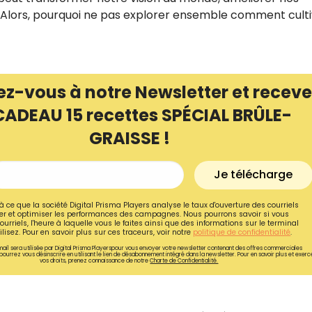
 Alors, pourquoi ne pas explorer ensemble comment cult
ez-vous à notre Newsletter et receve
CADEAU 15 recettes SPÉCIAL BRÛLE-
GRAISSE !
Je télécharge
à ce que la société Digital Prisma Players analyse le taux d'ouverture des courriels
r et optimiser les performances des campagnes. Nous pourrons savoir si vous
ourriels, l'heure à laquelle vous le faites ainsi que des informations sur le terminal
lisez. Pour en savoir plus sur ces traceurs, voir notre
politique de confidentialité
.
ail sera utilisée par Digital Prisma Playerspour vous envoyer votre newsletter contenant des offres commerciales
pourrez vous désinscrire en utilisant le lien de désabonnement intégré dans la newsletter. Pour en savoir plus et exerc
vos droits, prenez connaissance de notre
Charte de Confidentialité.