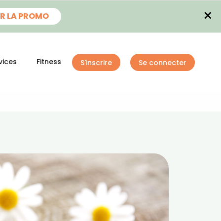
×
R LA PROMO
vices
Fitness
S'inscrire
Se connecter