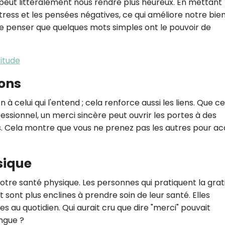
peut littéralement nous rendre plus heureux. En mettant
CROQ.
 stress et les pensées négatives, ce qui améliore notre bie
de penser que quelques mots simples ont le pouvoir de
Je consens à ce que la société Digi
itude
Prisma Players analyse le taux d'ou
des courriels pour mesurer et optim
ions
performances des campagnes. No
pourrons savoir si vous ouvrez les co
l'heure à laquelle vous le faites ains
 à celui qui l'entend ; cela renforce aussi les liens. Que ce
des informations sur le terminal qu
essionnel, un merci sincère peut ouvrir les portes à des
utilisez. Pour en savoir plus sur ces 
s. Cela montre que vous ne prenez pas les autres pour acq
voir notre
politique de confidentialit
Je reçois mon cadeau !
sique
Votre adresse email sera utilisée par Digital Prisma Playe
otre santé physique. Les personnes qui pratiquent la grat
envoyer votre newsletter contenant des offres commercial
personnalisées. Vous pourrez vous désinscrire en utilisan
sont plus enclines à prendre soin de leur santé. Elles
désabonnement intégré dans la newsletter. Pour en savoi
exercer vos droits, prenez connaissance de notre
Charte 
Confidentialité
.
s au quotidien. Qui aurait cru que dire "merci" pouvait
ongue ?