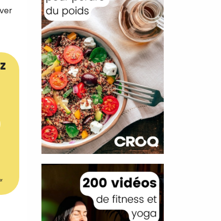
iver
z
er