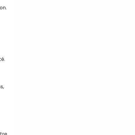
on.
té.
s,
ttre