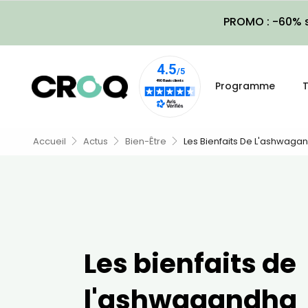
PROMO : -60% s
Programme
T
Accueil
Actus
Bien-Être
Les Bienfaits De L'ashwaga
Les bienfaits de
l'ashwagandha