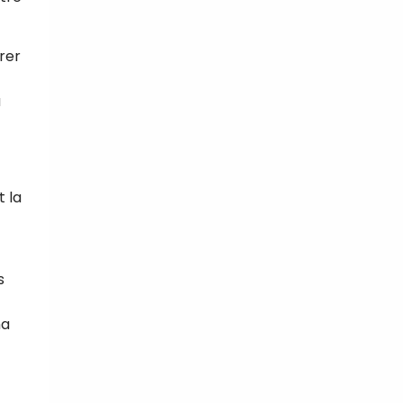
rer
a
t la
s
ha