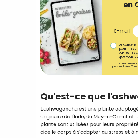
en 
E-mail
Je consens 
pour mesure
ouvrez les c
que vous uti
Votre adresse em
personnalisées. Vous 
Qu'est-ce que l'ash
L'ashwagandha est une plante adaptogèn
originaire de l'Inde, du Moyen-Orient et 
plante sont utilisées pour leurs propriét
aide le corps à s'adapter au stress et à m