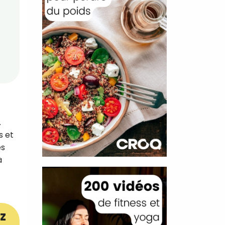
.
s et
es
à
z