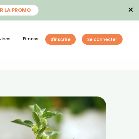
×
R LA PROMO
vices
Fitness
S'inscrire
Se connecter