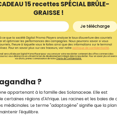
CADEAU 15 recettes SPÉCIAL BRÛLE-
GRAISSE !
Je télécharge
à ce que la société Digital Prisma Players analyse le taux d'ouverture des courriels
r et optimiser les performances des campagnes. Nous pourrons savoir si vous
ourriels, l'heure à laquelle vous le faites ainsi que des informations sur le terminal
lisez. Pour en savoir plus sur ces traceurs, voir notre
politique de confidentialité
.
ail sera utilisée par Digital Prisma Playerspour vous envoyer votre newsletter contenant des offres commerciales
pourrez vous désinscrire en utilisant le lien de désabonnement intégré dans la newsletter. Pour en savoir plus et exerc
vos droits, prenez connaissance de notre
Charte de Confidentialité.
wagandha ?
Recevez gratuitemen
e appartenant à la famille des Solanaceae. Elle est
recettes inédites de
de certaines régions d'Afrique. Les racines et les baies de 
!
és médicinales. Le terme "adaptogène" signifie que la plan
aintenir l'équilibre.
Ainsi que la newsletter promotio