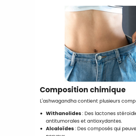
Composition chimique
L'ashwagandha contient plusieurs comp
Withanolides
: Des lactones stéroïd
antitumorales et antioxydantes.
Alcaloïdes
: Des composés qui peuven