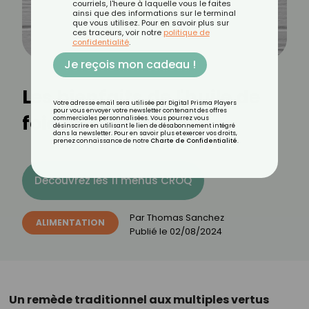
courriels, l'heure à laquelle vous le faites
ainsi que des informations sur le terminal
que vous utilisez. Pour en savoir plus sur
ces traceurs, voir notre
politique de
confidentialité
.
Je reçois mon cadeau !
Les bienfaits de l'huile de
Votre adresse email sera utilisée par Digital Prisma Players
pour vous envoyer votre newsletter contenant des offres
foie de morue
commerciales personnalisées. Vous pourrez vous
désinscrire en utilisant le lien de désabonnement intégré
dans la newsletter. Pour en savoir plus et exercer vos droits,
prenez connaissance de notre
Charte de Confidentialité
.
Découvrez les 11 menus CROQ
Par
Thomas Sanchez
ALIMENTATION
Publié le
02/08/2024
Un remède traditionnel aux multiples vertus