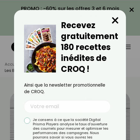
×
PROMO : -60% sur les offres 3 et 6 mois
×
avec le code CROQ60
Recevez
VOIR LA PROMO
gratuitement
180 recettes
inédites de
Accueil
Actus
Alimentation
CROQ !
Les Bienfaits De L'huile De Foie De Morue
Ainsi que la newsletter promotionnelle
de CROQ.
Je consens à ce que la société Digital
Prisma Players analyse le taux d'ouverture
des courriels pour mesurer et optimiser les
performances des campagnes. Nous
pourrons savoir si vous ouvrez les