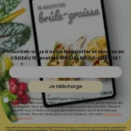
Inscrivez-vous à notre Newsletter et recevez en
CADEAU 15 recettes SPÉCIAL BRÛLE-GRAISSE !
Je télécharge
Je consens à ce que la société Digital Prisma Players analyse le taux
d'ouverture des courriels pour mesurer et optimiser les performances des
campagnes. Nous pourrons savoir si vous ouvrez les courriels, l'heure à
laquelle vous le faites ainsi que des informations sur le terminal que
vous utilisez. Pour en savoir plus sur ces traceurs, voir notre
politique de
confidentialité
.
Votre adresse email sera utilisée par Digital Prisma Playerspour vous envoyer votre newsletter contenant des
offres commerciales personnalisées. Vous pourrez vous désinscrire en utilisant le lien de désabonnement