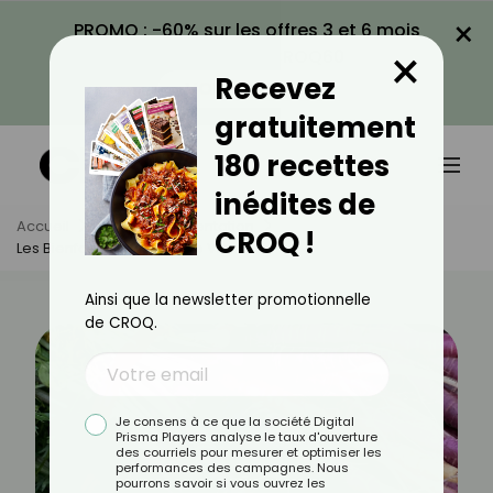
×
PROMO : -60% sur les offres 3 et 6 mois
×
avec le code CROQ60
Recevez
VOIR LA PROMO
gratuitement
180 recettes
inédites de
Accueil
Actus
Alimentation
CROQ !
Les Bienfaits De La Carotte Violette
Ainsi que la newsletter promotionnelle
de CROQ.
Je consens à ce que la société Digital
Prisma Players analyse le taux d'ouverture
des courriels pour mesurer et optimiser les
performances des campagnes. Nous
pourrons savoir si vous ouvrez les