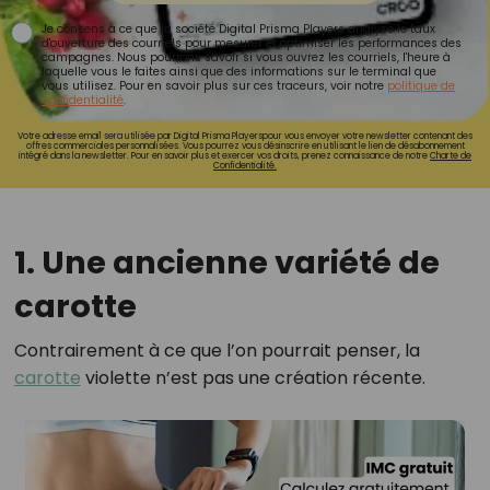
Je consens à ce que la société Digital Prisma Players analyse le taux
d'ouverture des courriels pour mesurer et optimiser les performances des
campagnes. Nous pourrons savoir si vous ouvrez les courriels, l'heure à
laquelle vous le faites ainsi que des informations sur le terminal que
vous utilisez. Pour en savoir plus sur ces traceurs, voir notre
politique de
confidentialité
.
Votre adresse email sera utilisée par Digital Prisma Playerspour vous envoyer votre newsletter contenant des
offres commerciales personnalisées. Vous pourrez vous désinscrire en utilisant le lien de désabonnement
intégré dans la newsletter. Pour en savoir plus et exercer vos droits, prenez connaissance de notre
Charte de
Confidentialité.
1. Une ancienne variété de
carotte
Contrairement à ce que l’on pourrait penser, la
carotte
violette n’est pas une création récente.