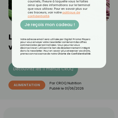
courriels, l'heure à laquelle vous le faites
ainsi que des informations sur le terminal
que vous utilisez. Pour en savoir plus sur
ces traceurs, voir notre
politique de
confidentialité
.
Je reçois mon cadeau !
Les bienfaits de la carotte
Votre adresse email sera utilisée par Digital Prisma Players
pour vous envoyer votre newsletter contenant des offres
violette
commerciales personnalisées. Vous pourrez vous
désinscrire en utilisant le lien de désabonnement intégré
dans la newsletter. Pour en savoir plus et exercer vos droits,
prenez connaissance de notre
Charte de Confidentialité
.
Découvrez les 11 menus CROQ
Par
CROQ Nutrition
ALIMENTATION
Publié le
01/06/2026