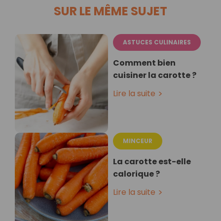
SUR LE MÊME SUJET
ASTUCES CULINAIRES
Comment bien
cuisiner la carotte ?
Lire la suite
MINCEUR
La carotte est-elle
calorique ?
Lire la suite