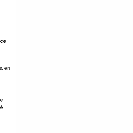
ce
s, en
ne
té