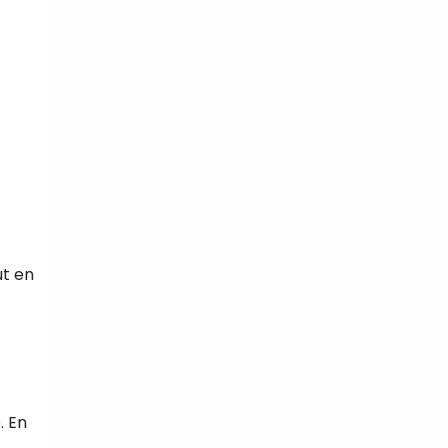
ut en
. En