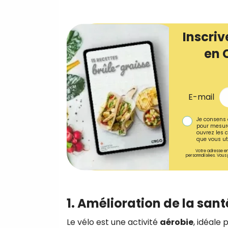
Inscriv
en 
E-mail
Je consens 
pour mesure
ouvrez les c
que vous uti
Votre adresse em
personnalisées. Vous 
1. Amélioration de la san
Le vélo est une activité
aérobie
, idéale