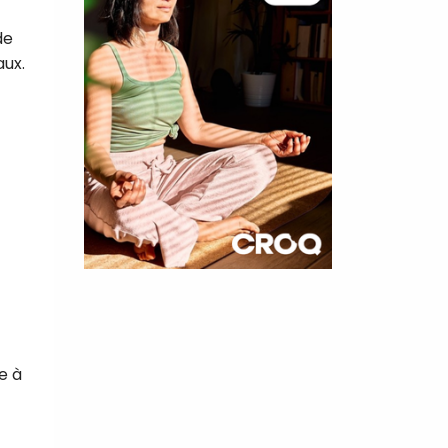
de
aux.
×
t 180
 CROQ
e à
nnelle de