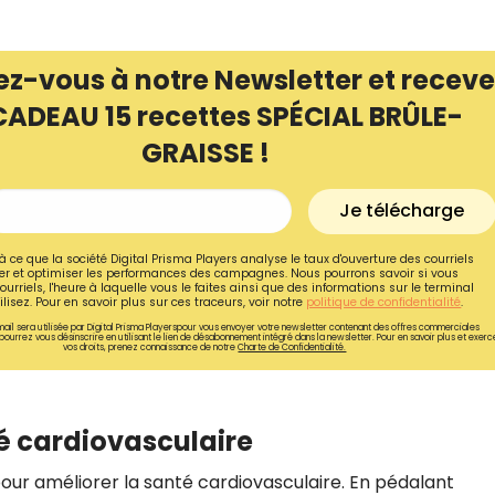
ez-vous à notre Newsletter et receve
CADEAU 15 recettes SPÉCIAL BRÛLE-
GRAISSE !
Je télécharge
à ce que la société Digital Prisma Players analyse le taux d'ouverture des courriels
r et optimiser les performances des campagnes. Nous pourrons savoir si vous
ourriels, l'heure à laquelle vous le faites ainsi que des informations sur le terminal
lisez. Pour en savoir plus sur ces traceurs, voir notre
politique de confidentialité
.
ail sera utilisée par Digital Prisma Playerspour vous envoyer votre newsletter contenant des offres commerciales
pourrez vous désinscrire en utilisant le lien de désabonnement intégré dans la newsletter. Pour en savoir plus et exerc
vos droits, prenez connaissance de notre
Charte de Confidentialité.
té cardiovasculaire
 pour améliorer la santé cardiovasculaire. En pédalant