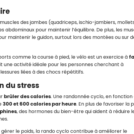
CROQ.
ire
 muscles des jambes (quadriceps, ischio-jambiers, mollets
s abdominaux pour maintenir l’équilibre. De plus, les mus
Je consens à ce que la société Digi
ur maintenir le guidon, surtout lors des montées ou sur d
Prisma Players analyse le taux d'ou
des courriels pour mesurer et optim
performances des campagnes. No
pourrons savoir si vous ouvrez les co
ports comme la course à pied, le vélo est un exercice à
fa
l'heure à laquelle vous le faites ains
fait une activité idéale pour les personnes cherchant à
des informations sur le terminal qu
utilisez. Pour en savoir plus sur ces 
essures liées à des chocs répétitifs.
voir notre
politique de confidentialit
on du stress
Je reçois mon cadeau !
ur
brûler des calories
. Une randonnée cyclo, en fonction
re
300 et 600 calories par heure
. En plus de favoriser la 
Votre adresse email sera utilisée par Digital Prisma Playe
envoyer votre newsletter contenant des offres commercial
phines
, des hormones du bien-être qui aident à réduire l
personnalisées. Vous pourrez vous désinscrire en utilisan
désabonnement intégré dans la newsletter. Pour en savoi
nes.
exercer vos droits, prenez connaissance de notre
Charte 
Confidentialité
.
e gérer le poids, la rando cyclo contribue à améliorer le