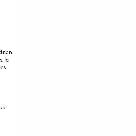
dition
, la
des
 de