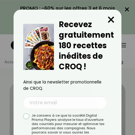
×
PROMO : -60% sur les offres 3 et 6 mois
×
avec le code CROQ60
Recevez
VOIR LA PROMO
gratuitement
180 recettes
inédites de
Accueil
Actus
Sport
Les Bienfaits De L’aquapalming
CROQ !
Ainsi que la newsletter promotionnelle
de CROQ.
Je consens à ce que la société Digital
Prisma Players analyse le taux d'ouverture
des courriels pour mesurer et optimiser les
performances des campagnes. Nous
pourrons savoir si vous ouvrez les