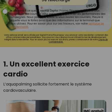
Je consens à ce que la société Digital Prisma Players analyse le taux
d'ouverture des courriels pour mesurer et optimiser les performances des
campagnes. Nous pourrons savoir si vous ouvrez les courriels, l'heure à
laquelle vous le faites ainsi que des informations sur le terminal que
vous utilisez. Pour en savoir plus sur ces traceurs, voir notre
politique de
confidentialité
.
Votre adresse email sera utilisée par Digital Prisma Playerspour vous envoyer votre newsletter contenant des
offres commerciales personnalisées. Vous pourrez vous désinscrire en utilisant le lien de désabonnement
intégré dans la newsletter. Pour en savoir plus et exercer vos droits, prenez connaissance de notre
Charte de
Confidentialité.
1. Un excellent exercice
cardio
L’aquapalming sollicite fortement le système
cardiovasculaire.