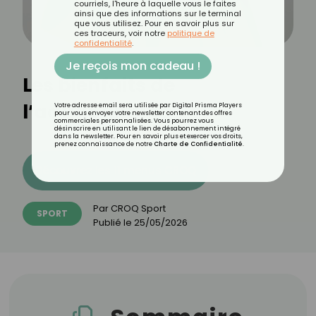
courriels, l'heure à laquelle vous le faites
ainsi que des informations sur le terminal
que vous utilisez. Pour en savoir plus sur
ces traceurs, voir notre
politique de
confidentialité
.
Je reçois mon cadeau !
Les bienfaits de
l’aquapalming
Votre adresse email sera utilisée par Digital Prisma Players
pour vous envoyer votre newsletter contenant des offres
commerciales personnalisées. Vous pourrez vous
désinscrire en utilisant le lien de désabonnement intégré
dans la newsletter. Pour en savoir plus et exercer vos droits,
prenez connaissance de notre
Charte de Confidentialité
.
Découvrez les 11 menus CROQ
Par
CROQ Sport
SPORT
Publié le
25/05/2026